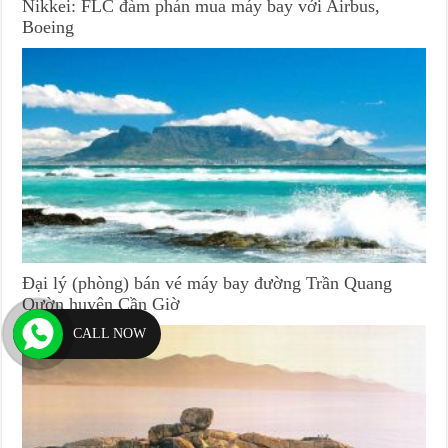
Nikkei: FLC đàm phán mua máy bay với Airbus,
Boeing
Đại lý (phòng) bán vé máy bay đường Trần Quang
Qườn huyện Cần Giờ
CALL NOW