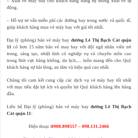
– Xuất vé máy bay cho khách hàng bằng hệ thống xuất vé tự
động.
– Hỗ trợ tư vấn miễn phí các đường bay trong nước và quốc tế,
giúp khách hàng mua vé máy bay với giá tốt nhất.
Đại lý (phòng) bán vé máy bay
đường Lê Thị Bạch Cát quận
11
có hơn 15 năm bán vé may bay với đội ngũ nhân viên trẻ
trung, sáng tạo, nhiệt tình có nghiệp vụ và chuyên môn cao
trong lĩnh vực hàng không, du lịch,… luôn mang đến cho Quý
khách hàng sự hài lòng, an tâm và hiệu quả cao nhất.
Chúng tôi cam kết cung cấp các dịch vụ vé máy bay tốt nhất
với mục tiêu đặt lợi ích và quyền lợi Quý khách hàng lên hàng
đầu.
Liên hệ Đại lý (phòng) bán vé máy bay
đường Lê Thị Bạch
Cát quận 11
:
Điện thoại :
0908.898557 – 090.131.2466