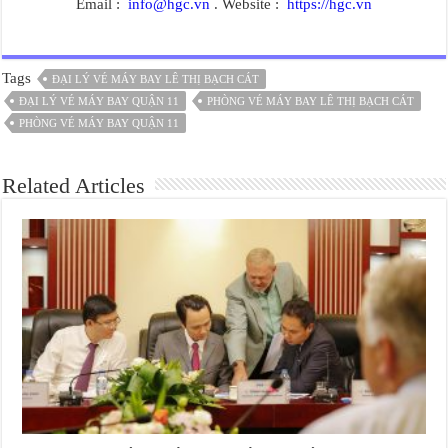
Email :
info@hgc.vn
. Website :
https://hgc.vn
Tags
ĐẠI LÝ VÉ MÁY BAY LÊ THỊ BẠCH CÁT
ĐẠI LÝ VÉ MÁY BAY QUẬN 11
PHÒNG VÉ MÁY BAY LÊ THỊ BẠCH CÁT
PHÒNG VÉ MÁY BAY QUẬN 11
Related Articles