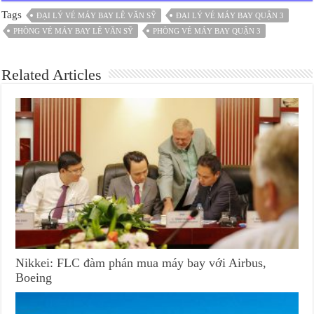
Tags
ĐẠI LÝ VÉ MÁY BAY LÊ VĂN SỸ
ĐẠI LÝ VÉ MÁY BAY QUẬN 3
PHÒNG VÉ MÁY BAY LÊ VĂN SỸ
PHÒNG VÉ MÁY BAY QUẬN 3
Related Articles
Nikkei: FLC đàm phán mua máy bay với Airbus,
Boeing