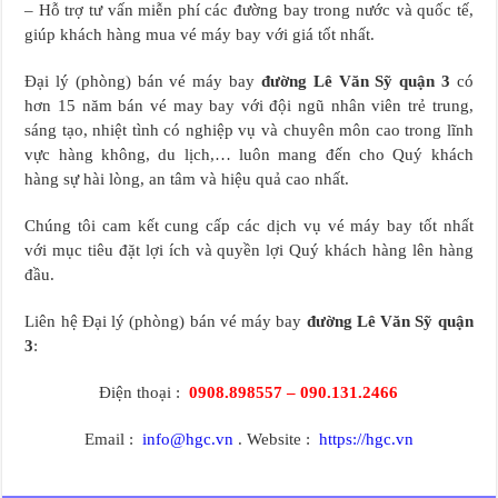
– Hỗ trợ tư vấn miễn phí các đường bay trong nước và quốc tế,
giúp khách hàng mua vé máy bay với giá tốt nhất.
Đại lý (phòng) bán vé máy bay
đường Lê Văn Sỹ quận 3
có
hơn 15 năm bán vé may bay với đội ngũ nhân viên trẻ trung,
sáng tạo, nhiệt tình có nghiệp vụ và chuyên môn cao trong lĩnh
vực hàng không, du lịch,… luôn mang đến cho Quý khách
hàng sự hài lòng, an tâm và hiệu quả cao nhất.
Chúng tôi cam kết cung cấp các dịch vụ vé máy bay tốt nhất
với mục tiêu đặt lợi ích và quyền lợi Quý khách hàng lên hàng
đầu.
Liên hệ Đại lý (phòng) bán vé máy bay
đường Lê Văn Sỹ quận
3
:
Điện thoại :
0908.898557 – 090.131.2466
Email :
info@hgc.vn
. Website :
https://hgc.vn