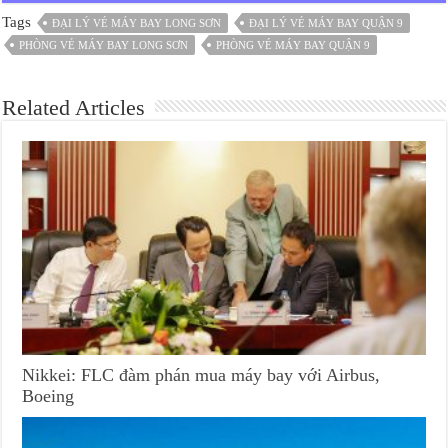
Tags
ĐẠI LÝ VÉ MÁY BAY LONG SƠN
ĐẠI LÝ VÉ MÁY BAY QUẬN 9
PHÒNG VÉ MÁY BAY LONG SƠN
PHÒNG VÉ MÁY BAY QUẬN 9
Related Articles
Nikkei: FLC đàm phán mua máy bay với Airbus,
Boeing