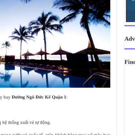
Adv
Fin
áy bay
Đường Ngô Đức Kế Quận 1
:
 hệ thống xuất vé tự động.