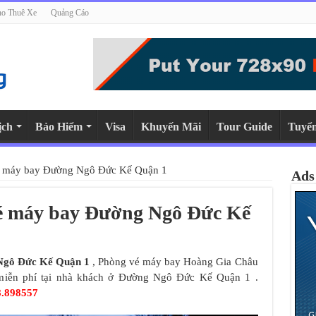
o Thuê Xe
Quảng Cáo
ịch
Bảo Hiểm
Visa
Khuyến Mãi
Tour Guide
Tuyể
vé máy bay Đường Ngô Đức Kế Quận 1
Ads
vé máy bay Đường Ngô Đức Kế
Ngô Đức Kế Quận 1
, Phòng vé máy bay Hoàng Gia Châu
é miễn phí tại nhà khách ở Đường Ngô Đức Kế Quận 1 .
8.898557