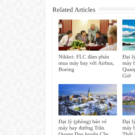
Related Articles
Nikkei: FLC đàm phán
Đại l
mua máy bay với Airbus,
máy 
Boeing
Quan
Giờ
Đại lý (phòng) bán vé
Đại l
máy bay đường Trần
máy 
Quang Đạo huyện Cần
Thới