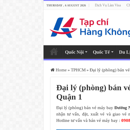
Dịch Vụ Làm Visa
Ch
THURSDAY , 6 AUGUST 2026
Quốc Nội
Quốc Tế
Du L
Home
»
TPHCM
»
Đại lý (phòng) bán 
Đại lý (phòng) bán 
Quận 1
Đại lý (phòng) bán vé máy bay
Đường 
nhận tư vấn, đặt, xuất vé và giao v
Hotline tư vấn và bán vé máy bay :
090