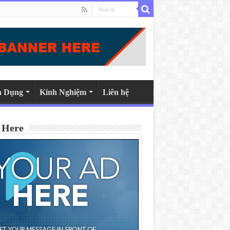
n Dụng
Kinh Nghiệm
Liên hệ
 Here