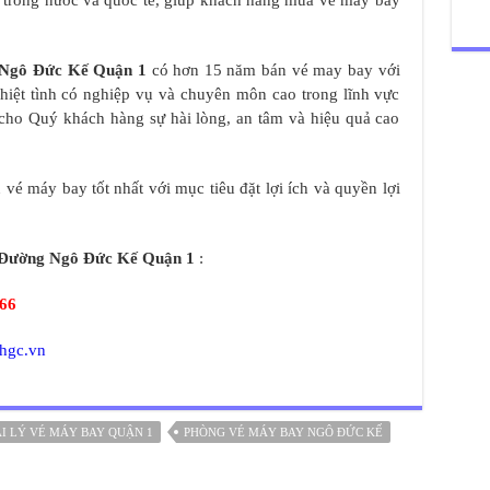
y trong nước và quốc tế, giúp khách hàng mua vé máy bay
Ngô Đức Kế Quận 1
có hơn 15 năm bán vé may bay với
 nhiệt tình có nghiệp vụ và chuyên môn cao trong lĩnh vực
cho Quý khách hàng sự hài lòng, an tâm và hiệu quả cao
vé máy bay tốt nhất với mục tiêu đặt lợi ích và quyền lợi
Đường Ngô Đức Kế Quận 1
:
466
/hgc.vn
I LÝ VÉ MÁY BAY QUẬN 1
PHÒNG VÉ MÁY BAY NGÔ ĐỨC KẾ