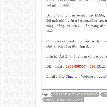
– Hỗ trợ tư vấn miễn phí các đường ba
với giá tốt nhất.
Đại lý (phòng) bán vé máy bay
Đường 
đội ngũ nhân viên trẻ trung, sáng tạo,
hàng không, du lịch,… luôn mang đến 
nhất.
Chúng tôi cam kết cung cấp các dịch vụ 
Quý khách hàng lên hàng đầu.
Liên hệ Đại lý (phòng) bán vé máy bay
Điện thoại :
0908.898557 – 090.131.2
Email :
info@hgc.vn
. Website :
https:/
Tags
ĐẠI LÝ VÉ MÁY BAY NGÔ ĐỨC KẾ
ĐẠ
PHÒNG VÉ MÁY BAY QUẬN 1