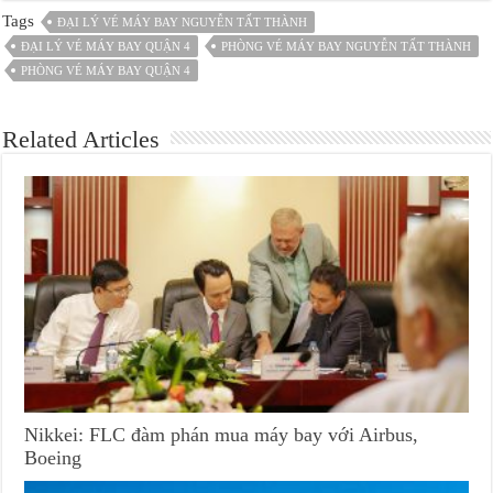
Tags
ĐẠI LÝ VÉ MÁY BAY NGUYỄN TẤT THÀNH
ĐẠI LÝ VÉ MÁY BAY QUẬN 4
PHÒNG VÉ MÁY BAY NGUYỄN TẤT THÀNH
PHÒNG VÉ MÁY BAY QUẬN 4
Related Articles
Nikkei: FLC đàm phán mua máy bay với Airbus,
Boeing