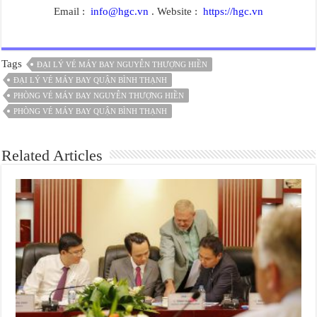
Email :
info@hgc.vn
. Website :
https://hgc.vn
Tags
ĐẠI LÝ VÉ MÁY BAY NGUYỄN THƯỢNG HIỀN
ĐẠI LÝ VÉ MÁY BAY QUẬN BÌNH THẠNH
PHÒNG VÉ MÁY BAY NGUYỄN THƯỢNG HIỀN
PHÒNG VÉ MÁY BAY QUẬN BÌNH THẠNH
Related Articles