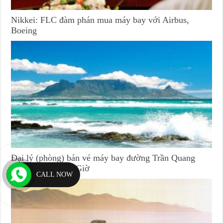
Nikkei: FLC đàm phán mua máy bay với Airbus,
Boeing
Đại lý (phòng) bán vé máy bay đường Trần Quang
Qườn huyện Cần Giờ
CALL NOW