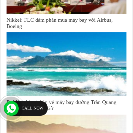
Nikkei: FLC đàm phán mua máy bay với Airbus,
Boeing
Đại lý (phòng) bán vé máy bay đường Trần Quang
Qườn huyện Cần Giờ
CALL NOW