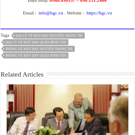
Điện thoại :
0908.898557 – 090.131.2466
Email :
info@hgc.vn
. Website :
https://hgc.vn
Tags
ĐẠI LÝ VÉ MÁY BAY NGUYỄN TRỌNG TRÍ
ĐẠI LÝ VÉ MÁY BAY QUẬN BÌNH TÂN
PHÒNG VÉ MÁY BAY NGUYỄN TRỌNG TRÍ
PHÒNG VÉ MÁY BAY QUẬN BÌNH TÂN
Related Articles