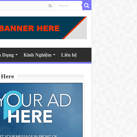
n Dụng
Kinh Nghiệm
Liên hệ
 Here