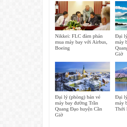
Nikkei: FLC đàm phán
Đại l
mua máy bay với Airbus,
máy 
Boeing
Quan
Giờ
Đại lý (phòng) bán vé
Đại l
máy bay đường Trần
máy 
Quang Đạo huyện Cần
Thới
Giờ