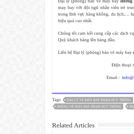
Đại lý (phòng) bán vé máy bay
đường
may bay với đội ngũ nhân viên trẻ tru
trong lĩnh vực hàng không, du lịch,… 
hiệu quả cao nhất.
Chúng tôi cam kết cung cấp các dịch vụ 
Quý khách hàng lên hàng đầu.
Liên hệ Đại lý (phòng) bán vé máy bay
Điện thoại :
Email :
info@
Tags
ĐẠI LÝ VÉ MÁY BAY PHẠM HUY THÔNG
PHÒNG VÉ MÁY BAY PHẠM HUY THÔNG
PH
Related Articles