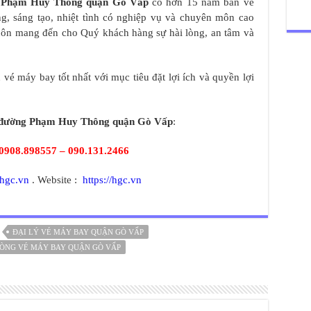
 Phạm Huy Thông quận Gò Vấp
có hơn 15 năm bán vé
ng, sáng tạo, nhiệt tình có nghiệp vụ và chuyên môn cao
luôn mang đến cho Quý khách hàng sự hài lòng, an tâm và
vé máy bay tốt nhất với mục tiêu đặt lợi ích và quyền lợi
đường Phạm Huy Thông quận Gò Vấp
:
0908.898557 – 090.131.2466
hgc.vn
. Website :
https://hgc.vn
ĐẠI LÝ VÉ MÁY BAY QUẬN GÒ VẤP
ÒNG VÉ MÁY BAY QUẬN GÒ VẤP