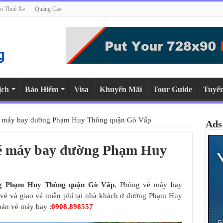
o Thuê Xe
Quảng Cáo
ịch
Bảo Hiểm
Visa
Khuyến Mãi
Tour Guide
Tuyể
vé máy bay đường Phạm Huy Thông quận Gò Vấp
Ads
vé máy bay đường Phạm Huy
g Phạm Huy Thông quận Gò Vấp
, Phòng vé máy bay
 vé và giao vé miễn phí tại nhà khách ở đường Phạm Huy
bán vé máy bay :
0908.898557