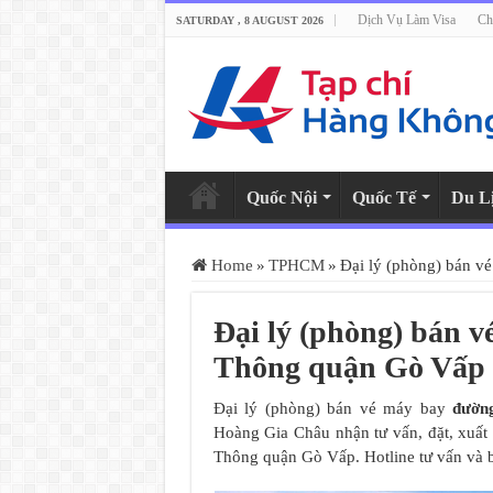
Dịch Vụ Làm Visa
Ch
SATURDAY , 8 AUGUST 2026
Quốc Nội
Quốc Tế
Du L
Home
»
TPHCM
»
Đại lý (phòng) bán 
Đại lý (phòng) bán 
Thông quận Gò Vấp
Đại lý (phòng) bán vé máy bay
đườn
Hoàng Gia Châu nhận tư vấn, đặt, xuất
Thông quận Gò Vấp. Hotline tư vấn và 