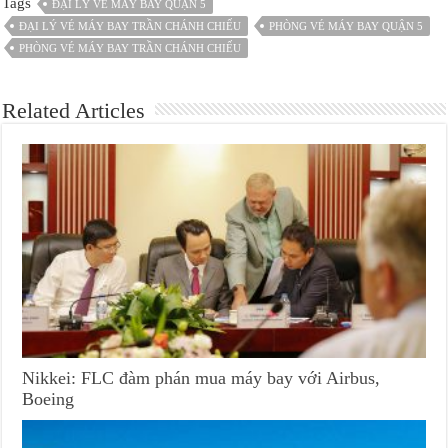
Tags
ĐẠI LÝ VÉ MÁY BAY QUẬN 5
ĐẠI LÝ VÉ MÁY BAY TRẦN CHÁNH CHIẾU
PHÒNG VÉ MÁY BAY QUẬN 5
PHÒNG VÉ MÁY BAY TRẦN CHÁNH CHIẾU
Related Articles
Nikkei: FLC đàm phán mua máy bay với Airbus,
Boeing