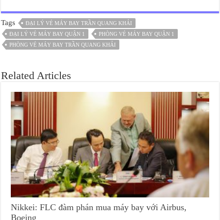
Tags
ĐẠI LÝ VÉ MÁY BAY TRẦN QUANG KHẢI
ĐẠI LÝ VÉ MÁY BAY QUẬN 1
PHÒNG VÉ MÁY BAY QUẬN 1
PHÒNG VÉ MÁY BAY TRẦN QUANG KHẢI
Related Articles
Nikkei: FLC đàm phán mua máy bay với Airbus,
Boeing