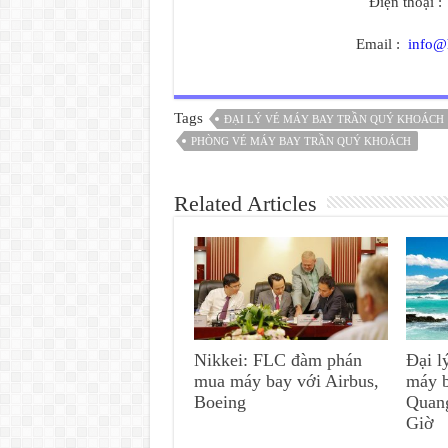
Điện thoại 
Email :
info@
Tags
ĐẠI LÝ VÉ MÁY BAY TRẦN QUÝ KHOÁCH
PHÒNG VÉ MÁY BAY TRẦN QUÝ KHOÁCH
Related Articles
Nikkei: FLC đàm phán
Đại l
mua máy bay với Airbus,
máy 
Boeing
Quan
Giờ