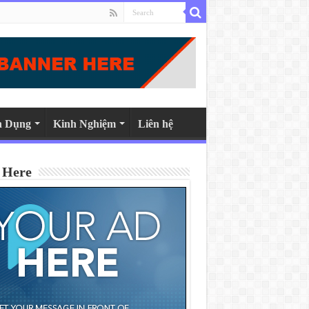
n Dụng
Kinh Nghiệm
Liên hệ
 Here