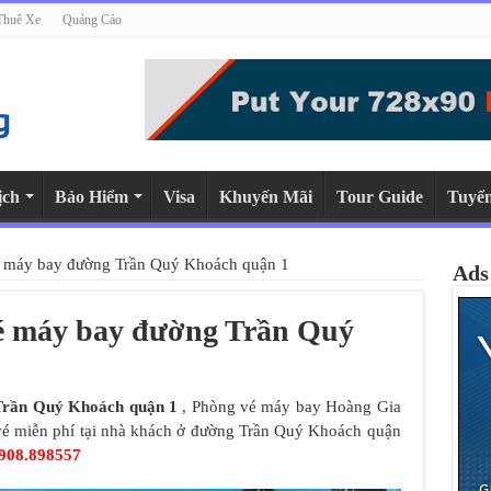
Thuê Xe
Quảng Cáo
ịch
Bảo Hiểm
Visa
Khuyến Mãi
Tour Guide
Tuyể
é máy bay đường Trần Quý Khoách quận 1
Ads
vé máy bay đường Trần Quý
Trần Quý Khoách quận 1
, Phòng vé máy bay Hoàng Gia
 vé miễn phí tại nhà khách ở đường Trần Quý Khoách quận
908.898557