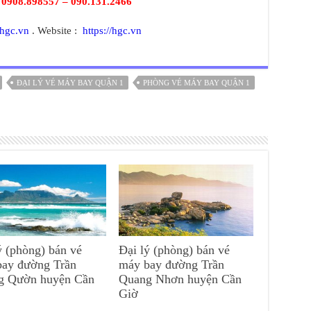
:
0908.898557 – 090.131.2466
hgc.vn
. Website :
https://hgc.vn
ĐẠI LÝ VÉ MÁY BAY QUẬN 1
PHÒNG VÉ MÁY BAY QUẬN 1
ý (phòng) bán vé
Đại lý (phòng) bán vé
bay đường Trần
máy bay đường Trần
g Qườn huyện Cần
Quang Nhơn huyện Cần
Giờ