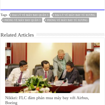
Tags
ĐẠI LÝ VÉ MÁY BAY QUẬN 3
ĐẠI LÝ VÉ MÁY BAY TÚ XƯƠNG
PHÒNG VÉ MÁY BAY QUẬN 3
PHÒNG VÉ MÁY BAY TÚ XƯƠNG
Related Articles
Nikkei: FLC đàm phán mua máy bay với Airbus,
Boeing