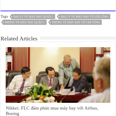
Tags
ĐẠI LÝ VÉ MÁY BAY QUẬN 2
ĐẠI LÝ VÉ MÁY BAY VÕ CHÍ CÔNG
PHÒNG VÉ MÁY BAY QUẬN 2
PHÒNG VÉ MÁY BAY VÕ CHÍ CÔNG
Related Articles
Nikkei: FLC đàm phán mua máy bay với Airbus,
Boeing