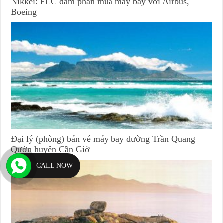
Nikkei: FLC đàm phán mua máy bay với Airbus,
Boeing
Đại lý (phòng) bán vé máy bay đường Trần Quang
Qườn huyện Cần Giờ
CALL NOW