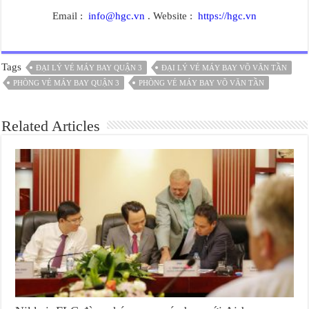
Email :
info@hgc.vn
. Website :
https://hgc.vn
Tags
ĐẠI LÝ VÉ MÁY BAY QUẬN 3
ĐẠI LÝ VÉ MÁY BAY VÕ VĂN TẦN
PHÒNG VÉ MÁY BAY QUẬN 3
PHÒNG VÉ MÁY BAY VÕ VĂN TẦN
Related Articles