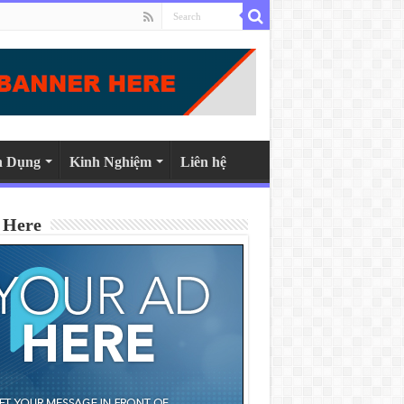
n Dụng
Kinh Nghiệm
Liên hệ
 Here