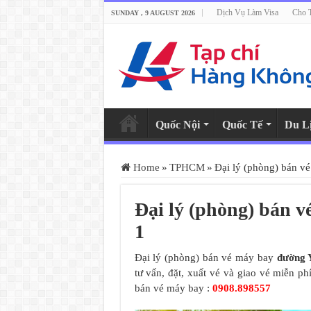
Dịch Vụ Làm Visa
Cho 
SUNDAY , 9 AUGUST 2026
Quốc Nội
Quốc Tế
Du L
Home
»
TPHCM
»
Đại lý (phòng) bán v
Đại lý (phòng) bán 
1
Đại lý (phòng) bán vé máy bay
đường 
tư vấn, đặt, xuất vé và giao vé miễn ph
bán vé máy bay :
0908.898557