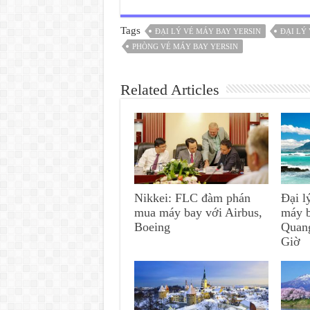
Tags
ĐẠI LÝ VÉ MÁY BAY YERSIN
ĐẠI LÝ
PHÒNG VÉ MÁY BAY YERSIN
Related Articles
Nikkei: FLC đàm phán
Đại l
mua máy bay với Airbus,
máy 
Boeing
Quan
Giờ