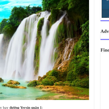
Adv
Fin
áy bay
đường Yersin quận 1
: