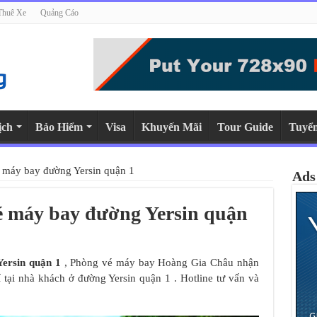
Thuê Xe
Quảng Cáo
ịch
Bảo Hiểm
Visa
Khuyến Mãi
Tour Guide
Tuyể
é máy bay đường Yersin quận 1
Ads
vé máy bay đường Yersin quận
Yersin quận 1
, Phòng vé máy bay Hoàng Gia Châu nhận
í tại nhà khách ở đường Yersin quận 1 . Hotline tư vấn và