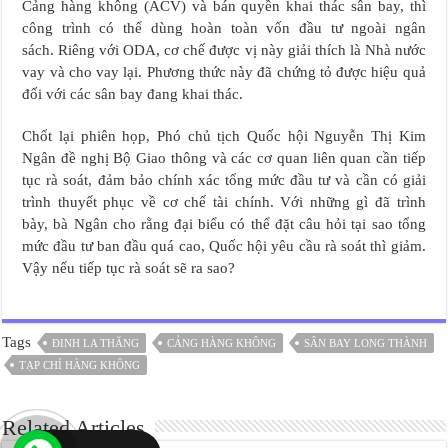
Cảng hàng không (ACV) và bán quyền khai thác sân bay, thì
công trình có thể dùng hoàn toàn vốn đầu tư ngoài ngân
sách. Riêng với ODA, cơ chế được vị này giải thích là Nhà nước
vay và cho vay lại. Phương thức này đã chứng tỏ được hiệu quả
đối với các sân bay đang khai thác.
Chốt lại phiên họp, Phó chủ tịch Quốc hội Nguyễn Thị Kim
Ngân đề nghị Bộ Giao thông và các cơ quan liên quan cần tiếp
tục rà soát, đảm bảo chính xác tổng mức đầu tư và cần có giải
trình thuyết phục về cơ chế tài chính. Với những gì đã trình
bày, bà Ngân cho rằng đại biểu có thể đặt câu hỏi tại sao tổng
mức đầu tư ban đầu quá cao, Quốc hội yêu cầu rà soát thì giảm.
Vậy nếu tiếp tục rà soát sẽ ra sao?
Tags
ĐINH LA THĂNG
CẢNG HÀNG KHÔNG
SÂN BAY LONG THÀNH
TẠP CHÍ HÀNG KHÔNG
Related Articles