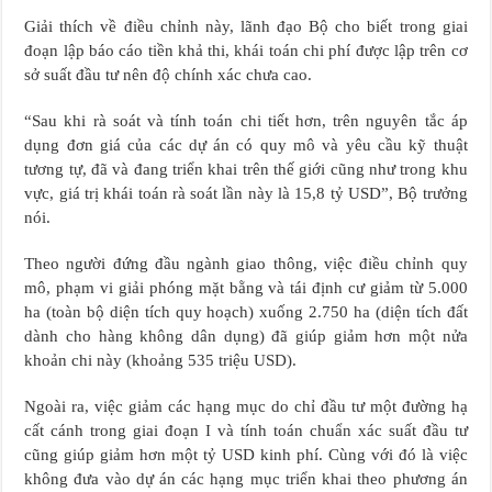
Giải thích về điều chỉnh này, lãnh đạo Bộ cho biết trong giai
đoạn lập báo cáo tiền khả thi, khái toán chi phí được lập trên cơ
sở suất đầu tư nên độ chính xác chưa cao.
“Sau khi rà soát và tính toán chi tiết hơn, trên nguyên tắc áp
dụng đơn giá của các dự án có quy mô và yêu cầu kỹ thuật
tương tự, đã và đang triển khai trên thế giới cũng như trong khu
vực, giá trị khái toán rà soát lần này là 15,8 tỷ USD”, Bộ trưởng
nói.
Theo người đứng đầu ngành giao thông, việc điều chỉnh quy
mô, phạm vi giải phóng mặt bằng và tái định cư giảm từ 5.000
ha (toàn bộ diện tích quy hoạch) xuống 2.750 ha (diện tích đất
dành cho hàng không dân dụng) đã giúp giảm hơn một nửa
khoản chi này (khoảng 535 triệu USD).
Ngoài ra, việc giảm các hạng mục do chỉ đầu tư một đường hạ
cất cánh trong giai đoạn I và tính toán chuẩn xác suất đầu tư
cũng giúp giảm hơn một tỷ USD kinh phí. Cùng với đó là việc
không đưa vào dự án các hạng mục triển khai theo phương án