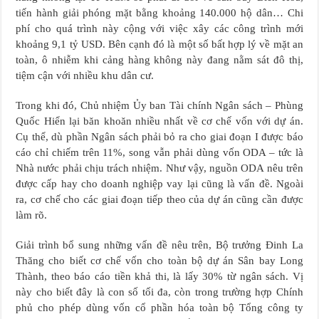
tiến hành giải phóng mặt bằng khoảng 140.000 hộ dân… Chi
phí cho quá trình này cộng với việc xây các công trình mới
khoảng 9,1 tỷ USD. Bên cạnh đó là một số bất hợp lý về mặt an
toàn, ô nhiễm khi cảng hàng không này đang nằm sát đô thị,
tiệm cận với nhiều khu dân cư.
Trong khi đó, Chủ nhiệm Ủy ban Tài chính Ngân sách – Phùng
Quốc Hiển lại băn khoăn nhiều nhất về cơ chế vốn với dự án.
Cụ thể, dù phần Ngân sách phải bỏ ra cho giai đoạn I được báo
cáo chỉ chiếm trên 11%, song vẫn phải dùng vốn ODA – tức là
Nhà nước phải chịu trách nhiệm. Như vậy, nguồn ODA nêu trên
được cấp hay cho doanh nghiệp vay lại cũng là vấn đề. Ngoài
ra, cơ chế cho các giai đoạn tiếp theo của dự án cũng cần được
làm rõ.
Giải trình bổ sung những vấn đề nêu trên, Bộ trưởng Đinh La
Thăng cho biết cơ chế vốn cho toàn bộ dự án Sân bay Long
Thành, theo báo cáo tiền khả thi, là lấy 30% từ ngân sách. Vị
này cho biết đây là con số tối đa, còn trong trường hợp Chính
phủ cho phép dùng vốn cổ phần hóa toàn bộ Tổng công ty