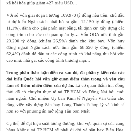
xã hội hóa giúp giảm 427 triệu USD…
Với số vốn giai đoạn I tương 109.970 tỷ đồng nêu trên, chủ đầu
tư dự kiến Ngân sách phải bỏ ra gần 12.150 tỷ đồng (chiếm
11,1%), dành cho giải phón mặt bằng, tái định cư, xây dựng các
công trình cho các cơ quan quản lý… Vốn ODA ước tính gần
29.200 tỷ đồng (chiếm 26,5%) dành cho khu bay. Vốn huy
động ngoài Ngân sách ước tính gần 68.650 tỷ đồng (chiếm
62,4%) dành để đầu tư các công trình có khả năng thu hồi vốn
cao như: nhà ga, các công trình thương mại…
Trong phần thảo luận diễn ra sau đó, đa phần ý kiến của các
đại biểu Quốc hội vẫn giữ quan điểm thận trọng và yêu cầu
làm rõ thêm nhiều điểm của dự án.
Là cơ quan thẩm tra, đồng
thời đã có chuyến thực tế tại TP HCM và Đồng Nai hồi cuối
năm ngoái, Chủ nhiệm Ủy ban Kinh tế Nguyễn Văn Giàu cho
rằng việc xây dựng Sân bay Long Thành là hợp lý và kinh tế
hơn so với phương án mở rộng Tân Sơn Nhất.
Cụ thể, để đạt hiệu suất tương đương, khu vực quân sự của cảng
hàng không tại TP HCM sẽ phải di dời về sân bay Biên Hòa,