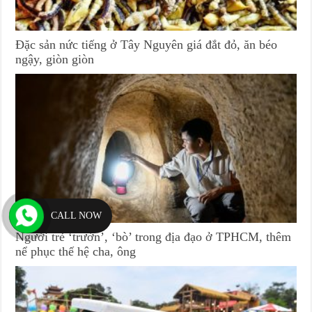
Đặc sản nức tiếng ở Tây Nguyên giá đắt đỏ, ăn béo
ngậy, giòn giòn
CALL NOW
Người trẻ ‘trườn’, ‘bò’ trong địa đạo ở TPHCM, thêm
nể phục thế hệ cha, ông