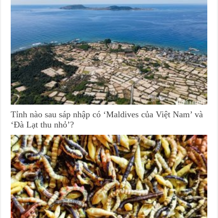
Tỉnh nào sau sáp nhập có ‘Maldives của Việt Nam’ và
‘Đà Lạt thu nhỏ’?