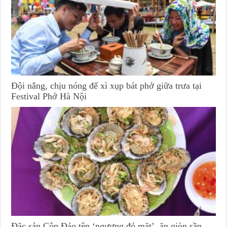
Đội nắng, chịu nóng để xì xụp bát phở giữa trưa tại
Festival Phở Hà Nội
Đặc sản Côn Đảo tên ‘ngượng đỏ mặt’, ăn giòn sần