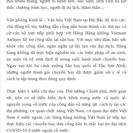
thai nhiều tháng, người bị bệnh nền, học sinh, sinh viên đã kết
thúc chương trình học, người đi du lịch, thăm thân…
Văn phòng Kinh tế – Văn hóa Việt Nam tại Đài Bắc đã tích cực,
chủ động hỗ trợ, hướng dẫn công dân hoàn thành các thủ tục và
cử cán bộ trực tiếp phối hợp với Hãng Hàng không Vietnam
Airlines hỗ trợ công dân tại sân bay. Với mục tiêu đảm bảo sức
khỏe cho công dân, ngăn ngừa sự lây lan của đại dịch, Hãng
hàng không đã thực hiện nghiêm túc các biện pháp về an ninh,
an toàn và vệ sinh dịch tễ trong suốt hành trình chuyến bay.
Ngay sau khi hạ cánh xuống Sân bay quốc tế Tân Sơn Nhất,
những người tham gia chuyến bay đã được giám sát y tế và
cách ly tập trung theo đúng quy định.
Thực hiện ý kiến chỉ đạo của Thủ tướng Chính phủ, thời gian
tới, trên cơ sở diễn biến dịch bệnh trong nước và quốc tế,
nguyện vọng về nước của công dân và năng lực cách ly tại các
địa phương, cơ quan chức năng Việt Nam, cơ quan đại diện Việt
Nam ở nước ngoài, các hãng hàng không Việt Nam sẽ tiếp tục
thực hiện các chuyến bay đưa công dân bị mắc kẹt do đại dịch
COVID-19 ở nước ngoài về nước.