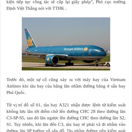
kiện tiếp tục công tác sẽ cấp lại giấy phép”, Phó cục trưởng
Định Việt Thắng nói với TTHK .
Trước đó, một sự cố cũng xảy ra với máy bay của Vietnam
Airlines khi tàu bay của hãng lăn nhầm đường băng ở sân bay
Phú Quốc.
Từ vị trí đỗ số 01, tàu bay A321 nhận được lệnh từ kiểm soát
không lưu lăn tới điểm chờ lên đường CHC 28 theo đường lăn
C3-SP-S5, sau đó lăn ngược lên đường CHC theo đường lăn S2,
S1. Tuy nhiên, khi lăn đến C3, tàu bay rẽ phải và đi nhầm vào
đường lăn SP hướng về sân đỗ. Do nhầm đường nên kiểm soát