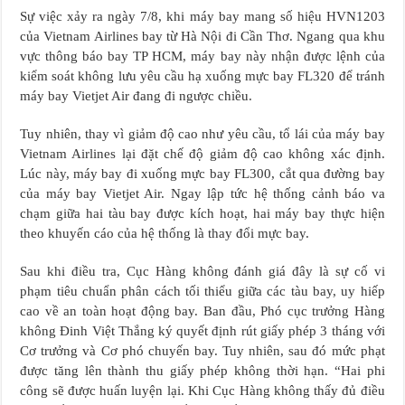
Sự việc xảy ra ngày 7/8, khi máy bay mang số hiệu HVN1203
của Vietnam Airlines bay từ Hà Nội đi Cần Thơ. Ngang qua khu
vực thông báo bay TP HCM, máy bay này nhận được lệnh của
kiểm soát không lưu yêu cầu hạ xuống mực bay FL320 để tránh
máy bay Vietjet Air đang đi ngược chiều.
Tuy nhiên, thay vì giảm độ cao như yêu cầu, tổ lái của máy bay
Vietnam Airlines lại đặt chế độ giảm độ cao không xác định.
Lúc này, máy bay đi xuống mực bay FL300, cắt qua đường bay
của máy bay Vietjet Air. Ngay lập tức hệ thống cảnh báo va
chạm giữa hai tàu bay được kích hoạt, hai máy bay thực hiện
theo khuyến cáo của hệ thống là thay đổi mực bay.
Sau khi điều tra, Cục Hàng không đánh giá đây là sự cố vi
phạm tiêu chuẩn phân cách tối thiểu giữa các tàu bay, uy hiếp
cao về an toàn hoạt động bay. Ban đầu, Phó cục trưởng Hàng
không Đinh Việt Thắng ký quyết định rút giấy phép 3 tháng với
Cơ trưởng và Cơ phó chuyến bay. Tuy nhiên, sau đó mức phạt
được tăng lên thành thu giấy phép không thời hạn. “Hai phi
công sẽ được huấn luyện lại. Khi Cục Hàng không thấy đủ điều