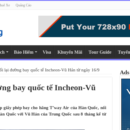
huê Xe
Quảng Cáo
ch
Bảo Hiểm
Visa
Khuyến Mãi
Tour Guide
Tuyển
i lại đường bay quốc tế Incheon-Vũ Hán từ ngày 16/9
Ads
ờng bay quốc tế Incheon-Vũ
p giấy phép bay cho hãng T’way Air của Hàn Quốc, nối
Hàn Quốc với Vũ Hán của Trung Quốc sau 8 tháng kể từ