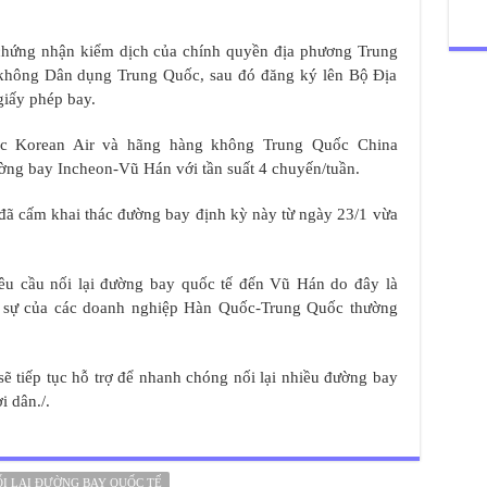
 chứng nhận kiểm dịch của chính quyền địa phương Trung
không Dân dụng Trung Quốc, sau đó đăng ký lên Bộ Địa
giấy phép bay.
c Korean Air và hãng hàng không Trung Quốc China
ường bay Incheon-Vũ Hán với tần suất 4 chuyến/tuần.
đã cấm khai thác đường bay định kỳ này từ ngày 23/1 vừa
yêu cầu nối lại đường bay quốc tế đến Vũ Hán do đây là
n sự của các doanh nghiệp Hàn Quốc-Trung Quốc thường
 tiếp tục hỗ trợ để nhanh chóng nối lại nhiều đường bay
i dân./.
I LẠI ĐƯỜNG BAY QUỐC TẾ