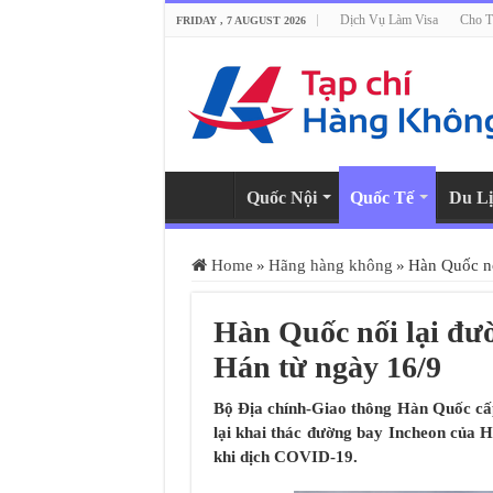
Dịch Vụ Làm Visa
Cho T
FRIDAY , 7 AUGUST 2026
Quốc Nội
Quốc Tế
Du Lị
Home
»
Hãng hàng không
»
Hàn Quốc nố
Hàn Quốc nối lại đư
Hán từ ngày 16/9
Bộ Địa chính-Giao thông Hàn Quốc cấ
lại khai thác đường bay Incheon của 
khi dịch COVID-19.