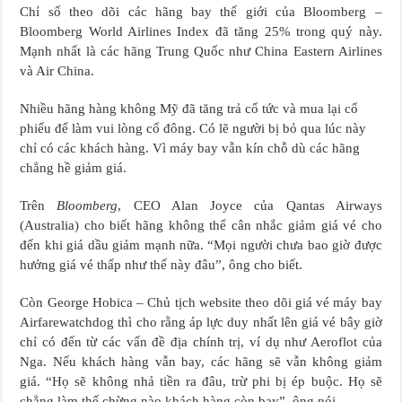
Chỉ số theo dõi các hãng bay thế giới của Bloomberg –
Bloomberg World Airlines Index đã tăng 25% trong quý này.
Mạnh nhất là các hãng Trung Quốc như China Eastern Airlines
và Air China.
Nhiều hãng hàng không Mỹ đã tăng trả cổ tức và mua lại cổ
phiếu để làm vui lòng cổ đông. Có lẽ người bị bỏ qua lúc này
chỉ có các khách hàng. Vì máy bay vẫn kín chỗ dù các hãng
chẳng hề giảm giá.
Trên
Bloomberg
, CEO Alan Joyce của Qantas Airways
(Australia) cho biết hãng không thể cân nhắc giảm giá vé cho
đến khi giá dầu giảm mạnh nữa. “Mọi người chưa bao giờ được
hưởng giá vé thấp như thế này đâu”, ông cho biết.
Còn George Hobica – Chủ tịch website theo dõi giá vé máy bay
Airfarewatchdog thì cho rằng áp lực duy nhất lên giá vé bây giờ
chỉ có đến từ các vấn đề địa chính trị, ví dụ như Aeroflot của
Nga. Nếu khách hàng vẫn bay, các hãng sẽ vẫn không giảm
giá. “Họ sẽ không nhả tiền ra đâu, trừ phi bị ép buộc. Họ sẽ
chẳng làm thế chừng nào khách hàng còn bay”, ông nói.