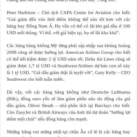
Peter Harbison – Chủ tịch CAPA Centre for Aviation cho biết:
“Giá giảm đến vào thời điểm không thể nào tốt hơn với các
hãng bay Đông Nam Á. Họ vẫn có thể có lãi khi giá dầu ở 100
USD mỗi thùng. Vì thế, với giá hiện tại, họ sẽ lãi kha khá”.
Các hãng hàng không Mỹ từng phải sáp nhập sau khủng hoảng
2008 cũng sẽ được hưởng lợi. American Airlines Group cho biết
có thể tiết kiệm được 2 tỷ USD năm tới. Delta Air Lines cũng sẽ
giảm được 1,7 tỷ USD và Southwest Airlines dự báo con số này
là 1 tỷ USD. “Giá dầu giảm thật là tuyệt vời”, Gary Kelly – CEO
Southwest cho biết tuần trước.
Dù vậy, với các hãng hàng không như Deutsche Lufthansa
(Đức), đồng euro yếu sẽ làm giảm phần nào tác động của giá
dầu giảm, Oliver Sleath – nhà phân tích tại Barclays cho biết.
Còn EasyJet và British Airways của Anh thì dự đoán “hưởng lợi
thêm một chút” nếu đồng bảng còn mạnh.
Những hãng vui mừng nhất tại châu Âu có lẽ là các hãng bay