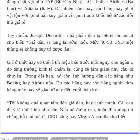
đang chật vật như TAP (Bồ Đào Nha), LOT Polish Airlines (Ba
Lan) và Alitalia (Italy). Đã nhiều năm nay, các hãng này phải
vật lộn với lợi nhuận suy giảm vì cạnh tranh khốc liệt từ các đối
thủ giá rẻ.
Tuy nhiên, Joseph Denardi – nhà phân tích tại Stifel Financial
cho biết: “Giá dầu sẽ tăng lại sớm thôi. Mức 40-50 USD một
thùng sẽ không duy trì được lâu”.
Giá ở mức này có thể là tín hiệu báo trước mối nguy cho ngành,
do tăng trưởng kinh tế chậm lại cũng sẽ làm giảm nhu cầu di
chuyển. Trong dài hạn, nó còn ảnh hưởng đến các hãng như
Boeing hay Airbus nữa. Do các hãng này còn hàng nghìn đơn
hàng máy bay sẽ giao từ nay đến cuối thập kỷ.
“Tôi không quá quan tâm đến giá dầu, hay cạnh tranh. Cái cần
để ý là tình hình nhu cầu. Nếu nó đứng yên, hoặc đi xuống thì
chẳng tốt chút nào”, CEO hãng bay Virgin Australia cho biết.
Tags
ALITALIA (ITALY)
BLOOMBERG WORLD AIRLINES