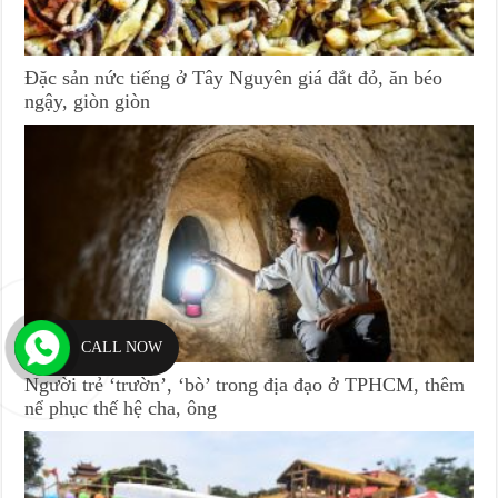
Đặc sản nức tiếng ở Tây Nguyên giá đắt đỏ, ăn béo
ngậy, giòn giòn
CALL NOW
Người trẻ ‘trườn’, ‘bò’ trong địa đạo ở TPHCM, thêm
nể phục thế hệ cha, ông