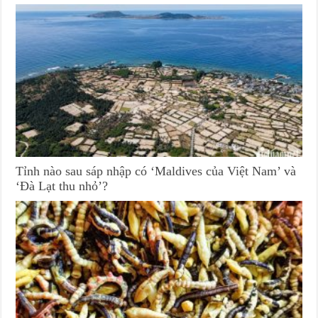
Tỉnh nào sau sáp nhập có ‘Maldives của Việt Nam’ và
‘Đà Lạt thu nhỏ’?