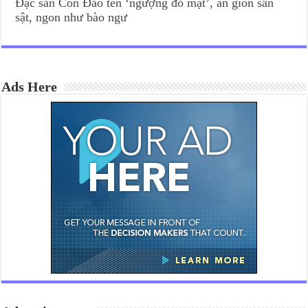
Đặc sản Côn Đảo tên ‘ngượng đỏ mặt’, ăn giòn sần
sật, ngon như bào ngư
Ads Here