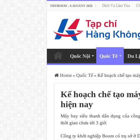
Dịch Vụ Làm Visa
Ch
THURSDAY , 6 AUGUST 2026
Quốc Nội
Quốc Tế
Du Lị
Home
»
Quốc Tế
»
Kế hoạch chế tạo máy
Kế hoạch chế tạo máy
hiện nay
Máy bay siêu thanh dân dụng của công
thời gian chưa tới 3 giờ.
Công ty khởi nghiệp Boom có trụ sở ở 