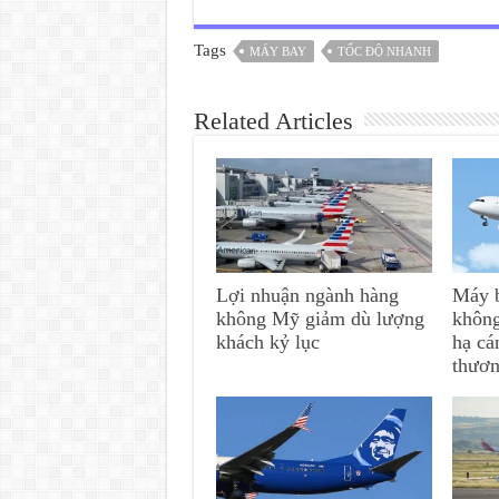
Tags
MÁY BAY
TỐC ĐỘ NHANH
Related Articles
Lợi nhuận ngành hàng
Máy b
không Mỹ giảm dù lượng
không
khách kỷ lục
hạ cá
thươ