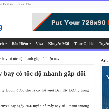
o Thuê Xe
Quảng Cáo
ch
Bảo Hiểm
Visa
Khuyến Mãi
Tour Guide
Tuyển
 bay có tốc độ nhanh gấp đôi hiện nay
Ads
 bay có tốc độ nhanh gấp đôi
 ty Boom được cho là có thể vượt Đại Tây Dương trong
Denver, Mỹ ngày 20/6 tuyên bố máy bay siêu thanh thương