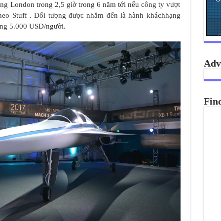
ang London trong 2,5 giờ trong 6 năm tới nếu công ty vượt
theo Stuff . Đối tượng được nhắm đến là hành kháchhạng
ảng 5.000 USD/người.
Adv
Fin