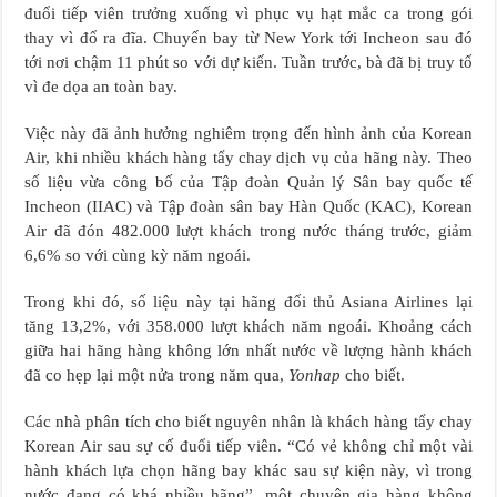
đuổi tiếp viên trưởng xuống vì phục vụ hạt mắc ca trong gói
thay vì đổ ra đĩa. Chuyến bay từ New York tới Incheon sau đó
tới nơi chậm 11 phút so với dự kiến. Tuần trước, bà đã bị truy tố
vì đe dọa an toàn bay.
Việc này đã ảnh hưởng nghiêm trọng đến hình ảnh của Korean
Air, khi nhiều khách hàng tẩy chay dịch vụ của hãng này. Theo
số liệu vừa công bố của Tập đoàn Quản lý Sân bay quốc tế
Incheon (IIAC) và Tập đoàn sân bay Hàn Quốc (KAC), Korean
Air đã đón 482.000 lượt khách trong nước tháng trước, giảm
6,6% so với cùng kỳ năm ngoái.
Trong khi đó, số liệu này tại hãng đối thủ Asiana Airlines lại
tăng 13,2%, với 358.000 lượt khách năm ngoái. Khoảng cách
giữa hai hãng hàng không lớn nhất nước về lượng hành khách
đã co hẹp lại một nửa trong năm qua,
Yonhap
cho biết.
Các nhà phân tích cho biết nguyên nhân là khách hàng tẩy chay
Korean Air sau sự cố đuổi tiếp viên. “Có vẻ không chỉ một vài
hành khách lựa chọn hãng bay khác sau sự kiện này, vì trong
nước đang có khá nhiều hãng”, một chuyên gia hàng không