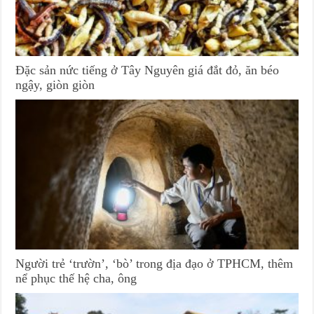
Đặc sản nức tiếng ở Tây Nguyên giá đắt đỏ, ăn béo
ngậy, giòn giòn
Người trẻ ‘trườn’, ‘bò’ trong địa đạo ở TPHCM, thêm
nể phục thế hệ cha, ông