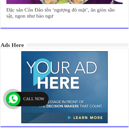
Đặc sản Côn Đảo tên ‘ngượng đỏ mặt’, ăn giòn sần
sật, ngon như bào ngư
Ads Here
CALL NOW