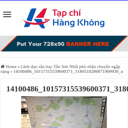
Home
»
Lãnh đạo sân bay Tân Sơn Nhất phủ nhận chuyện ngập
nặng
»
14100486_10157315539600371_3180510280071909930_n
14100486_10157315539600371_318