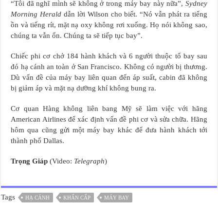
“Tôi đã nghĩ mình sẽ không ở trong máy bay này nữa”,
Sydney
Morning Herald
dẫn lời Wilson cho biết. “Nó vẫn phát ra tiếng
ồn và tiếng rít, mặt nạ oxy không rơi xuống. Họ nói không sao,
chúng ta vẫn ổn. Chúng ta sẽ tiếp tục bay”.
Chiếc phi cơ chở 184 hành khách và 6 người thuộc tổ bay sau
đó hạ cánh an toàn ở San Francisco. Không có người bị thương.
Dù vấn đề của máy bay liên quan đến áp suất, cabin đã không
bị giảm áp và mặt nạ dưỡng khí không bung ra.
Cơ quan Hàng không liên bang Mỹ sẽ làm việc với hãng
American Airlines để xác định vấn đề phi cơ và sửa chữa. Hãng
hôm qua cũng gửi một máy bay khác để đưa hành khách tới
thành phố Dallas.
Trọng Giáp
(Video:
Telegraph
)
Tags
HẠ CÁNH
KHẨN CẤP
MÁY BAY