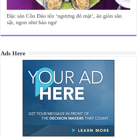
Đặc sản Côn Đảo tên ‘ngượng đỏ mặt’, ăn giòn sần
sật, ngon như bào ngư
Ads Here