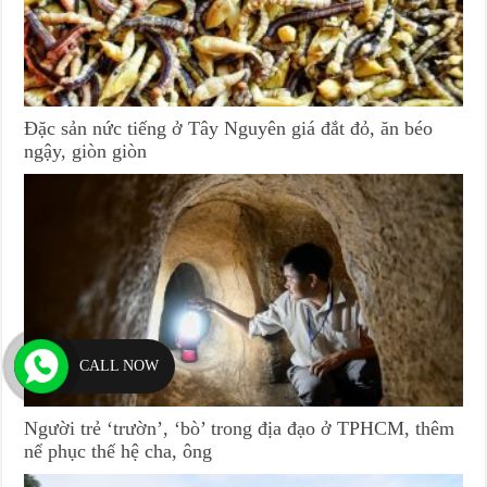
Đặc sản nức tiếng ở Tây Nguyên giá đắt đỏ, ăn béo
ngậy, giòn giòn
CALL NOW
Người trẻ ‘trườn’, ‘bò’ trong địa đạo ở TPHCM, thêm
nể phục thế hệ cha, ông