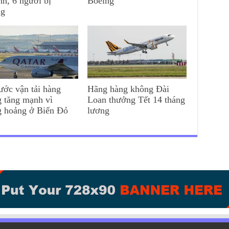
nh, 6 người bị
Boeing
ng
ước vận tải hàng
Hãng hàng không Đài
 tăng mạnh vì
Loan thưởng Tết 14 tháng
g hoảng ở Biển Đỏ
lương