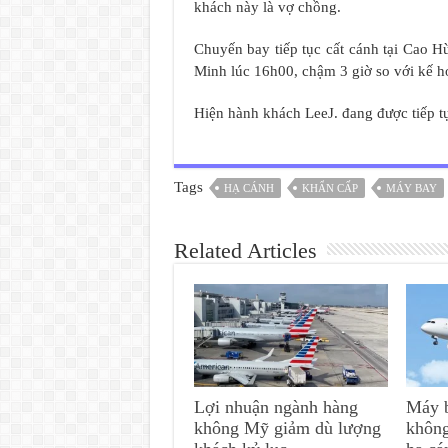
khách này là vợ chồng.
Chuyến bay tiếp tục cất cánh tại Cao H
Minh lúc 16h00, chậm 3 giờ so với kế h
Hiện hành khách LeeJ. đang được tiếp t
Tags
HẠ CÁNH
KHẨN CẤP
MÁY BAY
Related Articles
Lợi nhuận ngành hàng
Máy b
không Mỹ giảm dù lượng
không