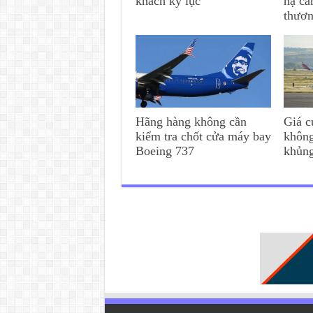
khách kỷ lục
hạ cá
thươ
Hãng hàng không cần
Giá c
kiểm tra chốt cửa máy bay
không
Boeing 737
khủn