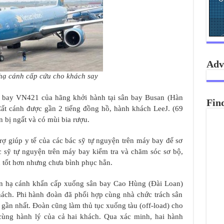
Adv
ạ cánh cấp cứu cho khách say
n bay VN421 của hãng khởi hành tại sân bay Busan (Hàn
Fin
Cất cánh được gần 2 tiếng đồng hồ, hành khách LeeJ. (69
n bị ngất và có mùi bia rượu.
trợ giúp y tế của các bác sỹ tự nguyện trên máy bay để sơ
c sỹ tự nguyện trên máy bay kiểm tra và chăm sóc sơ bộ,
 tốt hơn nhưng chưa bình phục hẳn.
in hạ cánh khẩn cấp xuống sân bay Cao Hùng (Đài Loan)
ách. Phi hành đoàn đã phối hợp cùng nhà chức trách sân
 gần nhất. Đoàn cũng làm thủ tục xuống tàu (off-load) cho
cùng hành lý của cả hai khách. Qua xác minh, hai hành