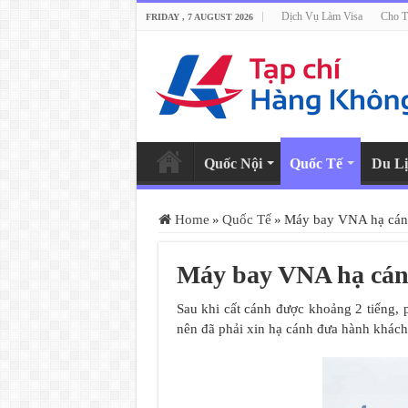
Dịch Vụ Làm Visa
Cho T
FRIDAY , 7 AUGUST 2026
Quốc Nội
Quốc Tế
Du Lị
Home
»
Quốc Tế
»
Máy bay VNA hạ cánh
Máy bay VNA hạ cánh
Sau khi cất cánh được khoảng 2 tiếng, 
nên đã phải xin hạ cánh đưa hành khách 