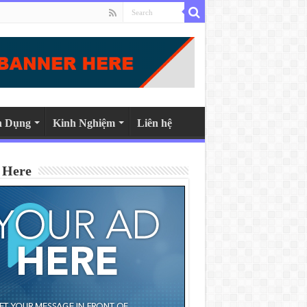
n Dụng
Kinh Nghiệm
Liên hệ
 Here