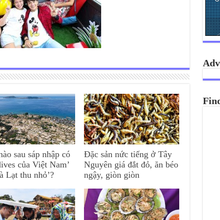
Adv
Fin
nào sau sáp nhập có
Đặc sản nức tiếng ở Tây
ives của Việt Nam’
Nguyên giá đắt đỏ, ăn béo
à Lạt thu nhỏ’?
ngậy, giòn giòn