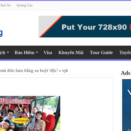
Thuê Xe
Quảng Cáo
ịch
Bảo Hiểm
Visa
Khuyến Mãi
Tour Guide
Tuyể
a đón fans bằng xe buýt 'độc'
»
vj4
Ads