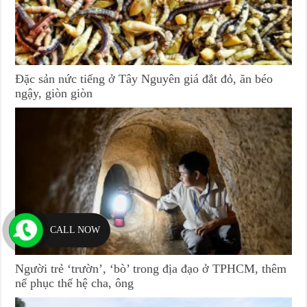
Đặc sản nức tiếng ở Tây Nguyên giá đắt đỏ, ăn béo
ngậy, giòn giòn
CALL NOW
Người trẻ ‘trườn’, ‘bò’ trong địa đạo ở TPHCM, thêm
nể phục thế hệ cha, ông