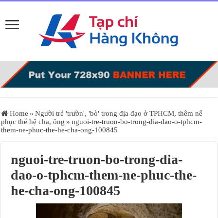
Home
»
Người trẻ 'trườn', 'bò' trong địa đạo ở TPHCM, thêm nể
phục thế hệ cha, ông
»
nguoi-tre-truon-bo-trong-dia-dao-o-tphcm-
them-ne-phuc-the-he-cha-ong-100845
nguoi-tre-truon-bo-trong-dia-
dao-o-tphcm-them-ne-phuc-the-
he-cha-ong-100845