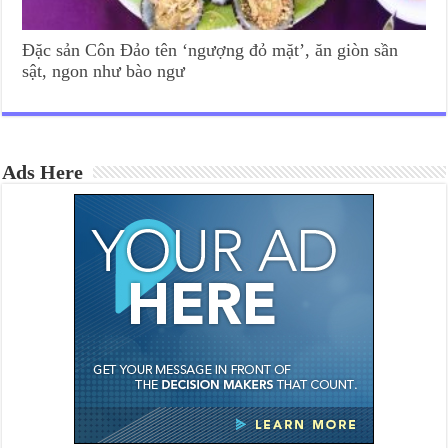
Đặc sản Côn Đảo tên ‘ngượng đỏ mặt’, ăn giòn sần
sật, ngon như bào ngư
Ads Here