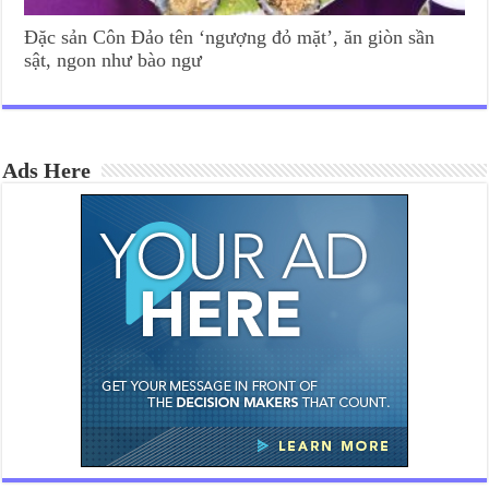
Đặc sản Côn Đảo tên ‘ngượng đỏ mặt’, ăn giòn sần
sật, ngon như bào ngư
Ads Here