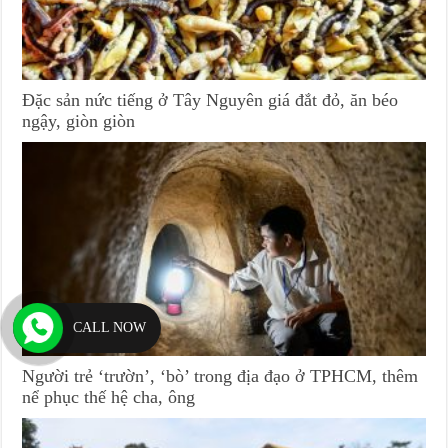
Đặc sản nức tiếng ở Tây Nguyên giá đắt đỏ, ăn béo
ngậy, giòn giòn
CALL NOW
Người trẻ ‘trườn’, ‘bò’ trong địa đạo ở TPHCM, thêm
nể phục thế hệ cha, ông