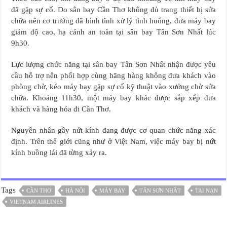
đã gặp sự cố. Do sân bay Cần Thơ không đủ trang thiết bị sửa
chữa nên cơ trưởng đã bình tĩnh xử lý tình huống, đưa máy bay
giảm độ cao, hạ cánh an toàn tại sân bay Tân Sơn Nhất lúc
9h30.
Lực lượng chức năng tại sân bay Tân Sơn Nhất nhận được yêu
cầu hỗ trợ nên phối hợp cùng hãng hàng không đưa khách vào
phòng chờ, kéo máy bay gặp sự cố kỹ thuật vào xưởng chờ sửa
chữa. Khoảng 11h30, một máy bay khác được sắp xếp đưa
khách và hàng hóa đi Cần Thơ.
Nguyên nhân gây nứt kính đang được cơ quan chức năng xác
định. Trên thế giới cũng như ở Việt Nam, việc máy bay bị nứt
kính buồng lái đã từng xảy ra.
Tags
CẦN THƠ
HÀ NỘI
MÁY BAY
TÂN SƠN NHẤT
TAI NẠN
VIETNAM AIRLINES