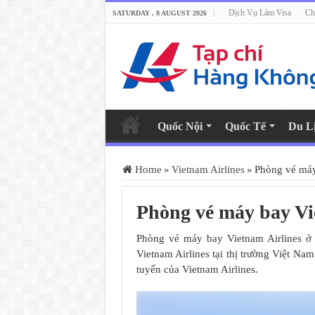
Dịch Vụ Làm Visa
Ch
SATURDAY , 8 AUGUST 2026
Quốc Nội
Quốc Tế
Du L
Home
»
Vietnam Airlines
»
Phòng vé máy 
Phòng vé máy bay Vie
Phòng vé máy bay Vietnam Airlines ở 
Vietnam Airlines tại thị trường Việt Na
tuyến của Vietnam Airlines.