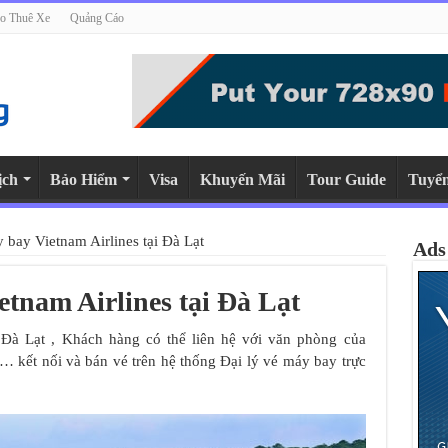
o Thuê Xe
Quảng Cáo
ịch
Bảo Hiểm
Visa
Khuyến Mãi
Tour Guide
Tuyể
bay Vietnam Airlines tại Đà Lạt
Ads
tnam Airlines tại Đà Lạt
Đà Lạt , Khách hàng có thể liên hệ với văn phòng của
m… kết nối và bán vé trên hệ thống Đại lý vé máy bay trực