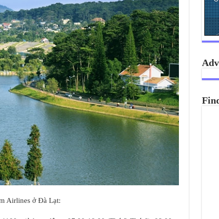
Adv
Fin
m Airlines ở Đà Lạt: