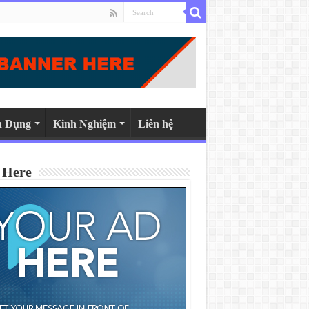
n Dụng
Kinh Nghiệm
Liên hệ
 Here