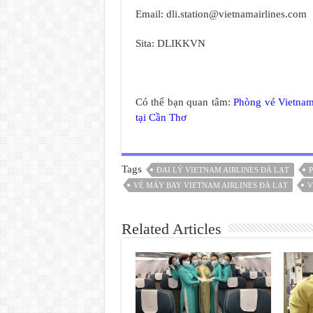
Email:
dli.station@vietnamairlines.com
Sita: DLIKKVN
Có thể bạn quan tâm:
Phòng vé Vietnam
tại Cần Thơ
Tags
ĐAI LÝ VIETNAM AIRLINES ĐÀ LẠT
P
VÉ MÁY BAY VIETNAM AIRLINES ĐÀ LẠT
V
Related Articles