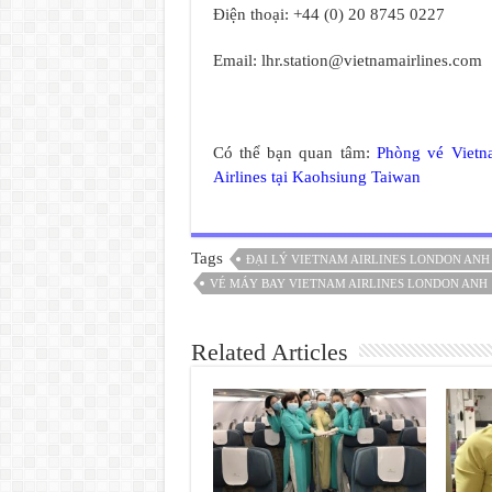
Điện thoại: +44 (0) 20 8745 0227
Email:
lhr.station@vietnamairlines.com
Có thể bạn quan tâm:
Phòng vé Vietn
Airlines tại Kaohsiung Taiwan
Tags
ĐẠI LÝ VIETNAM AIRLINES LONDON ANH
VÉ MÁY BAY VIETNAM AIRLINES LONDON ANH
Related Articles