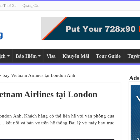
o Thuê Xe
Quảng Cáo
ịch
Bảo Hiểm
Visa
Khuyến Mãi
Tour Guide
Tuyể
 bay Vietnam Airlines tại London Anh
Ads
etnam Airlines tại London
ondon Anh, Khách hàng có thể liên hệ với văn phòng của
m… kết nối và bán vé trên hệ thống Đại lý vé máy bay trực