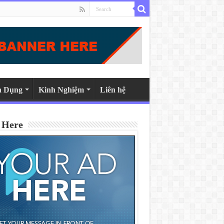
n Dụng
Kinh Nghiệm
Liên hệ
 Here