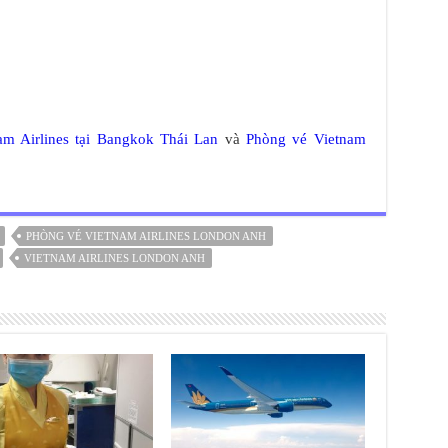
am Airlines tại Bangkok Thái Lan
và
Phòng vé Vietnam
PHÒNG VÉ VIETNAM AIRLINES LONDON ANH
VIETNAM AIRLINES LONDON ANH