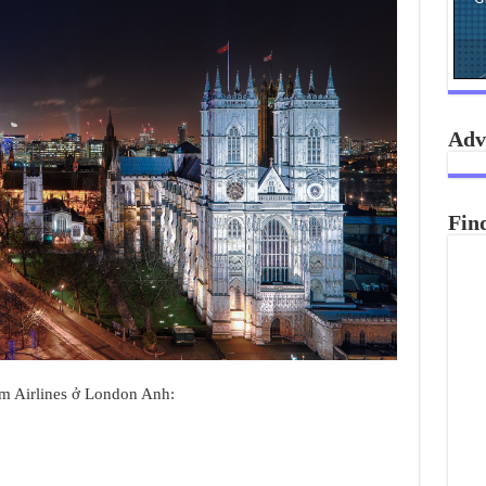
Adv
Fin
am Airlines ở London Anh: