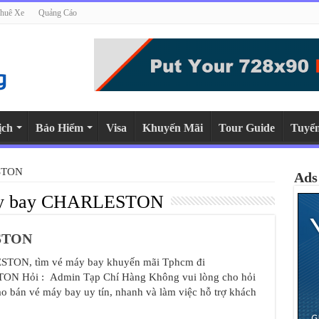
huê Xe
Quảng Cáo
ịch
Bảo Hiểm
Visa
Khuyến Mãi
Tour Guide
Tuyể
STON
Ads
áy bay CHARLESTON
ESTON
ESTON, tìm vé máy bay khuyến mãi Tphcm đi
 Hỏi : Admin Tạp Chí Hàng Không vui lòng cho hỏi
bán vé máy bay uy tín, nhanh và làm việc hỗ trợ khách