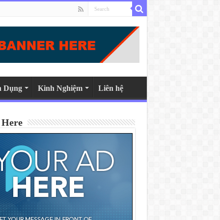
n Dụng
Kinh Nghiệm
Liên hệ
 Here