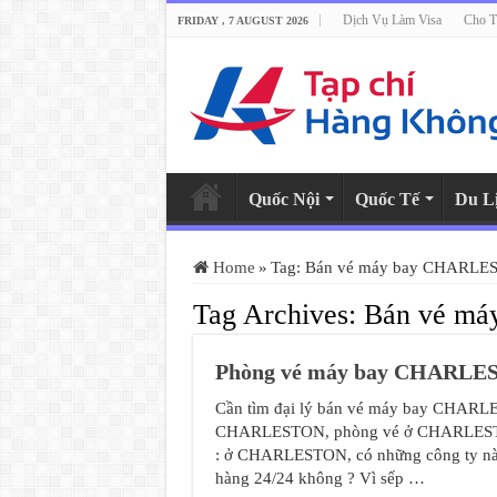
Dịch Vụ Làm Visa
Cho T
FRIDAY , 7 AUGUST 2026
Quốc Nội
Quốc Tế
Du L
Home
»
Tag:
Bán vé máy bay CHARLE
Tag Archives:
Bán vé m
Phòng vé máy bay CHARL
Cần tìm đại lý bán vé máy bay CHARL
CHARLESTON, phòng vé ở CHARLESTON
: ở CHARLESTON, có những công ty nào 
hàng 24/24 không ? Vì sếp …