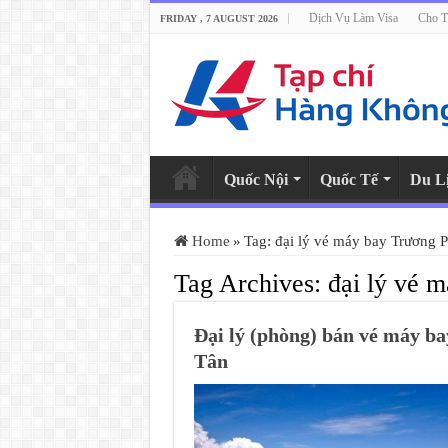
Dịch Vụ Làm Visa
Cho T
FRIDAY , 7 AUGUST 2026
Quốc Nội
Quốc Tế
Du L
Home
»
Tag:
đại lý vé máy bay Trương 
Tag Archives:
đại lý vé 
Đại lý (phòng) bán vé máy 
Tân