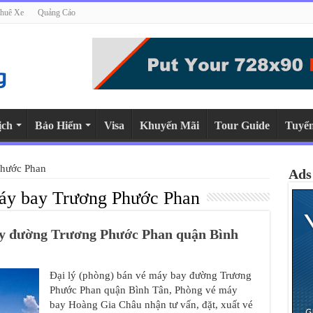
huê Xe
Quảng Cáo
ịch
Bảo Hiểm
Visa
Khuyến Mãi
Tour Guide
Tuyể
Phước Phan
Ads
máy bay Trương Phước Phan
bay đường Trương Phước Phan quận Bình
Đại lý (phòng) bán vé máy bay đường Trương
Phước Phan quận Bình Tân, Phòng vé máy
bay Hoàng Gia Châu nhận tư vấn, đặt, xuất vé