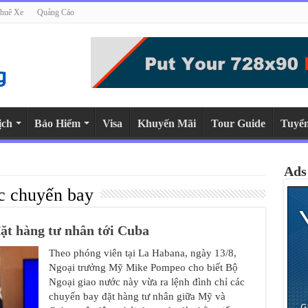
huê Xe
Quảng Cáo
ịch
Bảo Hiểm
Visa
Khuyến Mãi
Tour Guide
Tuyể
Ads
ác chuyến bay
ặt hàng tư nhân tới Cuba
Theo phóng viên tại La Habana, ngày 13/8,
Ngoại trưởng Mỹ Mike Pompeo cho biết Bộ
Ngoại giao nước này vừa ra lệnh đình chỉ các
chuyến bay đặt hàng tư nhân giữa Mỹ và