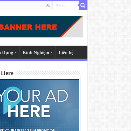
n Dụng
Kinh Nghiệm
Liên hệ
 Here