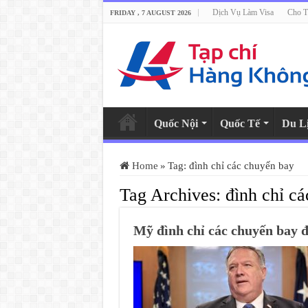
Dịch Vụ Làm Visa
Cho T
FRIDAY , 7 AUGUST 2026
Quốc Nội
Quốc Tế
Du L
Home
»
Tag:
đình chỉ các chuyến bay
Tag Archives:
đình chỉ c
Mỹ đình chỉ các chuyến bay đ