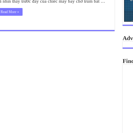
ã nhìn thấy trước đây của chiếc máy bay chở trùm bất …
Read More »
Adv
Fin