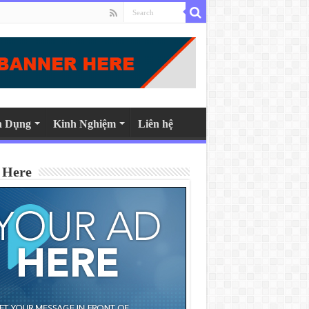
n Dụng
Kinh Nghiệm
Liên hệ
 Here