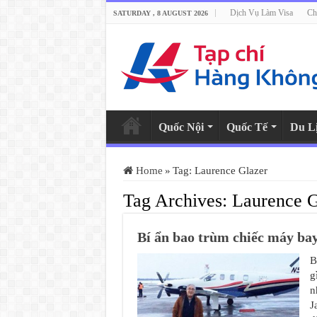
Dịch Vụ Làm Visa
Ch
SATURDAY , 8 AUGUST 2026
Quốc Nội
Quốc Tế
Du L
Home
»
Tag:
Laurence Glazer
Tag Archives:
Laurence G
Bí ẩn bao trùm chiếc máy ba
B
g
n
J