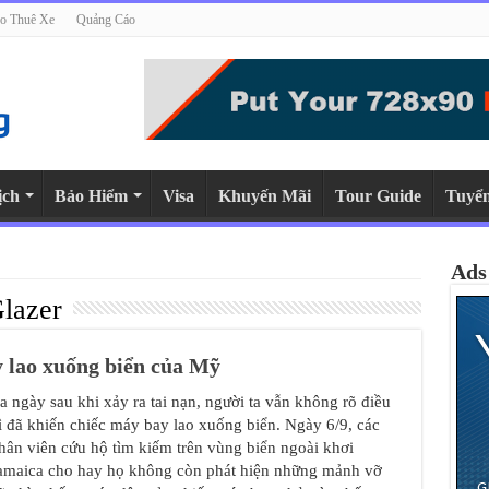
o Thuê Xe
Quảng Cáo
ịch
Bảo Hiểm
Visa
Khuyến Mãi
Tour Guide
Tuyể
Ads
lazer
y lao xuống biển của Mỹ
a ngày sau khi xảy ra tai nạn, người ta vẫn không rõ điều
ì đã khiến chiếc máy bay lao xuống biển. Ngày 6/9, các
hân viên cứu hộ tìm kiếm trên vùng biển ngoài khơi
amaica cho hay họ không còn phát hiện những mảnh vỡ