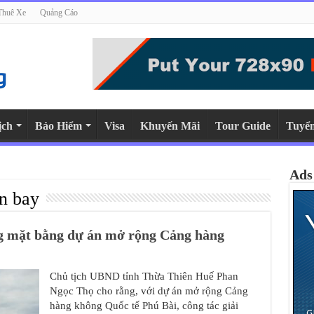
Thuê Xe
Quảng Cáo
ịch
Bảo Hiểm
Visa
Khuyến Mãi
Tour Guide
Tuyể
Ads
n bay
ng mặt bằng dự án mở rộng Cảng hàng
Chủ tịch UBND tỉnh Thừa Thiên Huế Phan
Ngọc Thọ cho rằng, với dự án mở rộng Cảng
hàng không Quốc tế Phú Bài, công tác giải