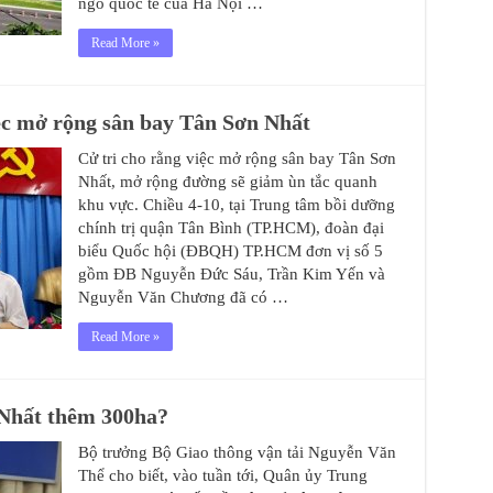
ngõ quốc tế của Hà Nội …
Read More »
ệc mở rộng sân bay Tân Sơn Nhất
Cử tri cho rằng việc mở rộng sân bay Tân Sơn
Nhất, mở rộng đường sẽ giảm ùn tắc quanh
khu vực. Chiều 4-10, tại Trung tâm bồi dưỡng
chính trị quận Tân Bình (TP.HCM), đoàn đại
biểu Quốc hội (ĐBQH) TP.HCM đơn vị số 5
gồm ĐB Nguyễn Đức Sáu, Trần Kim Yến và
Nguyễn Văn Chương đã có …
Read More »
 Nhất thêm 300ha?
Bộ trưởng Bộ Giao thông vận tải Nguyễn Văn
Thể cho biết, vào tuần tới, Quân ủy Trung