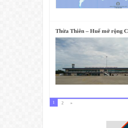
Thừa Thiên – Huế mở rộng C
1
2
»