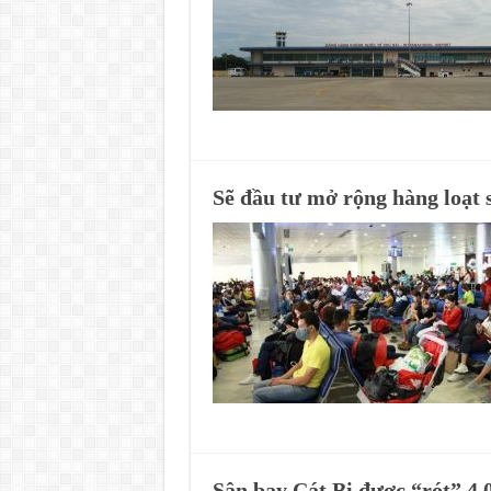
Sẽ đầu tư mở rộng hàng loạt
Sân bay Cát Bi được “rót” 4.