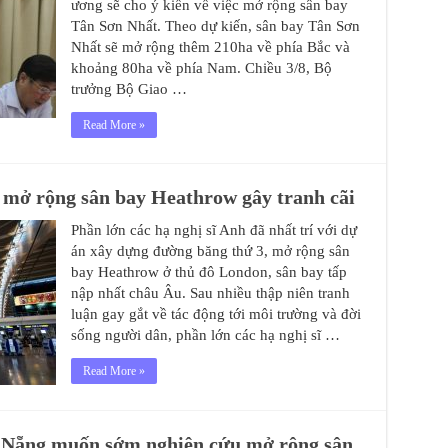
ương sẽ cho ý kiến về việc mở rộng sân bay
Tân Sơn Nhất. Theo dự kiến, sân bay Tân Sơn
Nhất sẽ mở rộng thêm 210ha về phía Bắc và
khoảng 80ha về phía Nam. Chiều 3/8, Bộ
trưởng Bộ Giao …
Read More »
 mở rộng sân bay Heathrow gây tranh cãi
Phần lớn các hạ nghị sĩ Anh đã nhất trí với dự
án xây dựng đường băng thứ 3, mở rộng sân
bay Heathrow ở thủ đô London, sân bay tấp
nập nhất châu Âu. Sau nhiều thập niên tranh
luận gay gắt về tác động tới môi trường và đời
sống người dân, phần lớn các hạ nghị sĩ …
Read More »
 Nẵng muốn sớm nghiên cứu mở rộng sân