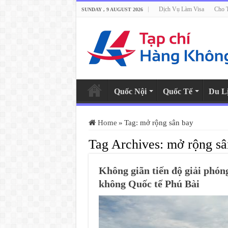
Dịch Vụ Làm Visa
Cho 
SUNDAY , 9 AUGUST 2026
Quốc Nội
Quốc Tế
Du L
Home
»
Tag:
mở rộng sân bay
Tag Archives:
mở rộng sâ
Không giãn tiến độ giải phó
không Quốc tế Phú Bài