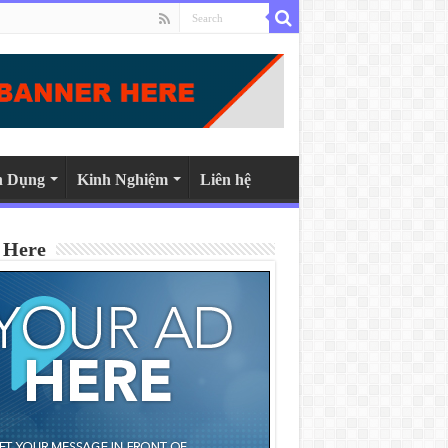
n Dụng
Kinh Nghiệm
Liên hệ
 Here