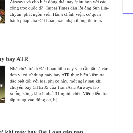
Airways và cho biết động thái này ‘phù hợp với các
công ước quốc tế’. Taipei Times dẫn lời ông Sun Lih-
chyun, phát ngôn viên Hành chính viện, cơ quan
hành pháp của Đài Loan, xác nhận thông tin trên.
máy bay ATR
Nhà chức trách Đài Loan hôm nay yêu cầu tất cả các
đơn vị có sử dụng máy bay ATR thực hiện kiểm tra
đặc biệt đối với loại phi cơ này, một ngày sau khi
chuyến bay GTE235 của TransAsia Airways lao
xuống sông, làm ít nhất 31 người chết. Việc kiểm tra
tập trung vào động cơ, hệ …
ng’ khi máy bay Đài Loan gặp nạn