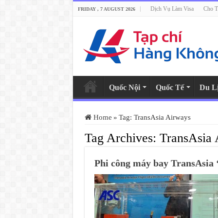
Dịch Vụ Làm Visa
Cho T
FRIDAY , 7 AUGUST 2026
Quốc Nội
Quốc Tế
Du L
Home
»
Tag:
TransAsia Airways
Tag Archives:
TransAsia 
Phi công máy bay TransAsia ‘