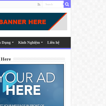
n Dụng
Kinh Nghiệm
Liên hệ
 Here