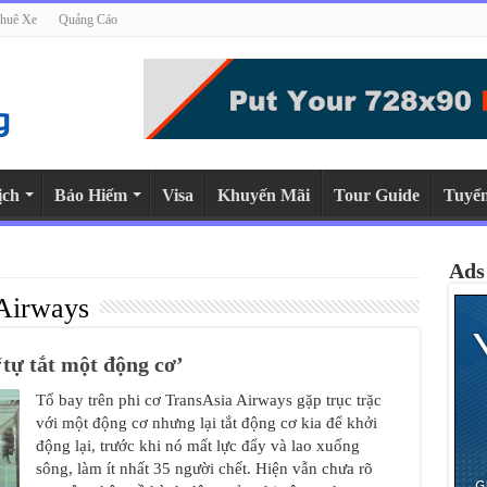
huê Xe
Quảng Cáo
ịch
Bảo Hiểm
Visa
Khuyến Mãi
Tour Guide
Tuyể
Ads
Airways
tự tắt một động cơ’
Tổ bay trên phi cơ TransAsia Airways gặp trục trặc
với một động cơ nhưng lại tắt động cơ kia để khởi
động lại, trước khi nó mất lực đẩy và lao xuống
sông, làm ít nhất 35 người chết. Hiện vẫn chưa rõ