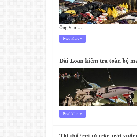
Ông Sun …
Read More »
Đài Loan kiểm tra toàn bộ 
Read More »
Thi thể ‘rơi từ trên trời xuố