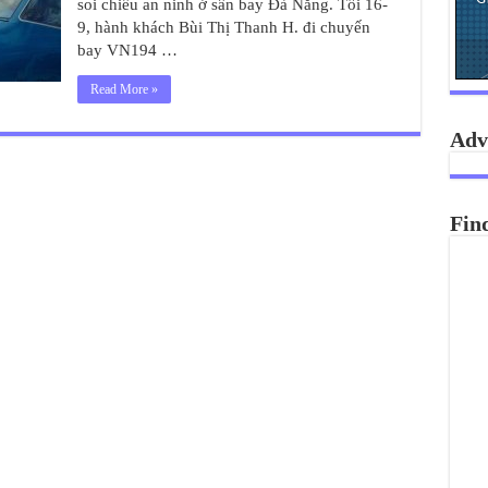
soi chiếu an ninh ở sân bay Đà Nẵng. Tối 16-
9, hành khách Bùi Thị Thanh H. đi chuyến
bay VN194 …
Read More »
Adv
Fin