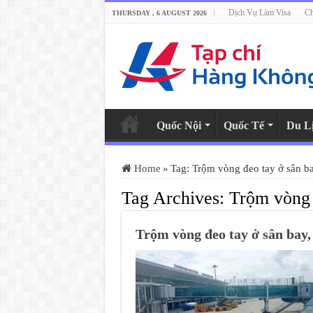
Dịch Vụ Làm Visa
Ch
THURSDAY , 6 AUGUST 2026
Quốc Nội
Quốc Tế
Du L
Home
»
Tag:
Trộm vòng đeo tay ở sân b
Tag Archives:
Trộm vòng 
Trộm vòng đeo tay ở sân bay, 