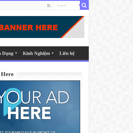
n Dụng
Kinh Nghiệm
Liên hệ
 Here