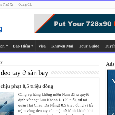
o Thuê Xe
Quảng Cáo
ịch
Bảo Hiểm
Visa
Khuyến Mãi
Tour Guide
Tuyể
ay
Ads
đeo tay ở sân bay
chịu phạt 8,5 triệu đồng
Cảng vụ hàng không miền Nam đã ra quyết
định xử phạt Lưu Khánh L. (29 tuổi, trú tại
quận Hải Châu, Đà Nẵng) 8,5 triệu đồng vì lấy
trộm vòng đeo tay của một nữ hành khách khi