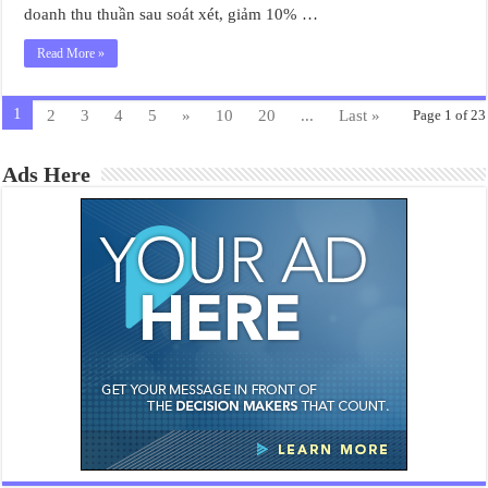
doanh thu thuần sau soát xét, giảm 10% …
Read More »
1
2
3
4
5
»
10
20
...
Last »
Page 1 of 23
Ads Here