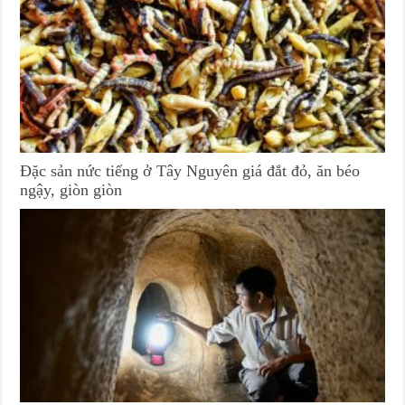
Đặc sản nức tiếng ở Tây Nguyên giá đắt đỏ, ăn béo
ngậy, giòn giòn