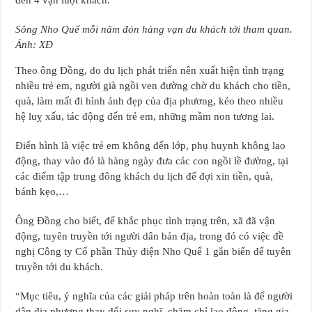
đến 4 vạn lượt khách.
Sông Nho Quế mỗi năm đón hàng vạn du khách tới tham quan.
Ảnh: XĐ
Theo ông Đồng, do du lịch phát triển nên xuất hiện tình trạng
nhiều trẻ em, người già ngồi ven đường chờ du khách cho tiền,
quà, làm mất đi hình ảnh đẹp của địa phương, kéo theo nhiều
hệ luỵ xấu, tác động đến trẻ em, những mầm non tương lai.
Điển hình là việc trẻ em không đến lớp, phụ huynh không lao
động, thay vào đó là hàng ngày đưa các con ngồi lề đường, tại
các điểm tập trung đông khách du lịch để đợi xin tiền, quà,
bánh kẹo,…
Ông Đồng cho biết, để khắc phục tình trạng trên, xã đã vận
động, tuyên truyền tới người dân bản địa, trong đó có việc đề
nghị Công ty Cổ phần Thủy điện Nho Quế 1 gắn biển để tuyên
truyền tới du khách.
“Mục tiêu, ý nghĩa của các giải pháp trên hoàn toàn là để người
dân địa phương thay đổi suy nghĩ, chăm chỉ lao động, tăng gia