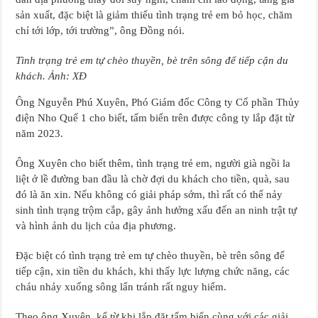
sản xuất, đặc biệt là giảm thiểu tình trạng trẻ em bỏ học, chăm
chỉ tới lớp, tới trường”, ông Đồng nói.
Tình trạng trẻ em tự chèo thuyền, bè trên sông để tiếp cận du
khách. Ảnh: XĐ
Ông Nguyễn Phú Xuyên, Phó Giám đốc Công ty Cổ phần Thủy
điện Nho Quế 1 cho biết, tấm biển trên được công ty lắp đặt từ
năm 2023.
Ông Xuyên cho biết thêm, tình trạng trẻ em, người già ngồi la
liệt ở lề đường ban đầu là chờ đợi du khách cho tiền, quà, sau
đó là ăn xin. Nếu không có giải pháp sớm, thì rất có thể nảy
sinh tình trạng trộm cắp, gây ảnh hưởng xấu đến an ninh trật tự
và hình ảnh du lịch của địa phương.
Đặc biệt có tình trạng trẻ em tự chèo thuyền, bè trên sông để
tiếp cận, xin tiền du khách, khi thấy lực lượng chức năng, các
cháu nhảy xuống sông lẩn tránh rất nguy hiểm.
Theo ông Xuyên, kể từ khi lắp đặt tấm biển cùng với các giải