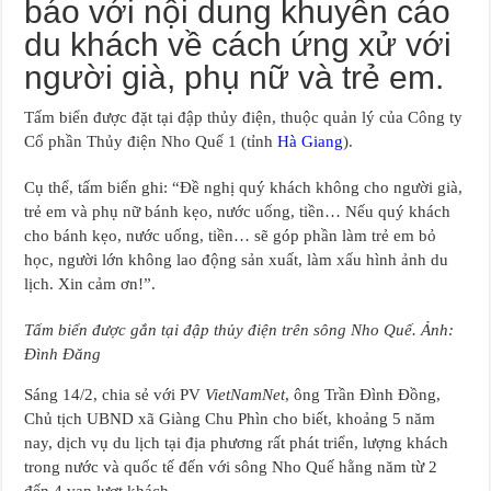
báo với nội dung khuyến cáo
du khách về cách ứng xử với
người già, phụ nữ và trẻ em.
Tấm biển được đặt tại đập thủy điện, thuộc quản lý của Công ty
Cổ phần Thủy điện Nho Quế 1 (tỉnh
Hà Giang
).
Cụ thể, tấm biển ghi: “Đề nghị quý khách không cho người già,
trẻ em và phụ nữ bánh kẹo, nước uống, tiền… Nếu quý khách
cho bánh kẹo, nước uống, tiền… sẽ góp phần làm trẻ em bỏ
học, người lớn không lao động sản xuất, làm xấu hình ảnh du
lịch. Xin cảm ơn!”.
Tấm biển được gắn tại đập thủy điện trên sông Nho Quế. Ảnh:
Đình Đăng
Sáng 14/2, chia sẻ với PV
VietNamNet
, ông Trần Đình Đồng,
Chủ tịch UBND xã Giàng Chu Phìn cho biết, khoảng 5 năm
nay, dịch vụ du lịch tại địa phương rất phát triển, lượng khách
trong nước và quốc tế đến với sông Nho Quế hằng năm từ 2