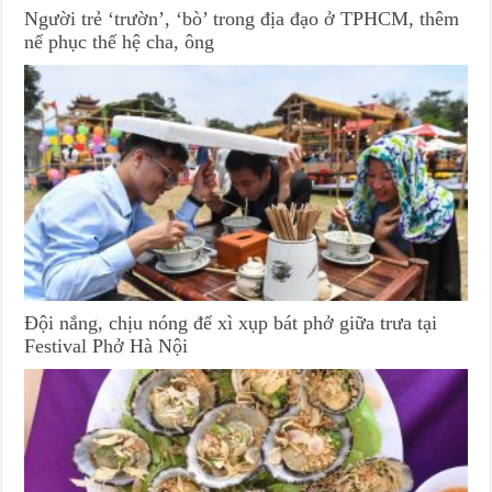
Người trẻ ‘trườn’, ‘bò’ trong địa đạo ở TPHCM, thêm
nể phục thế hệ cha, ông
Đội nắng, chịu nóng để xì xụp bát phở giữa trưa tại
Festival Phở Hà Nội