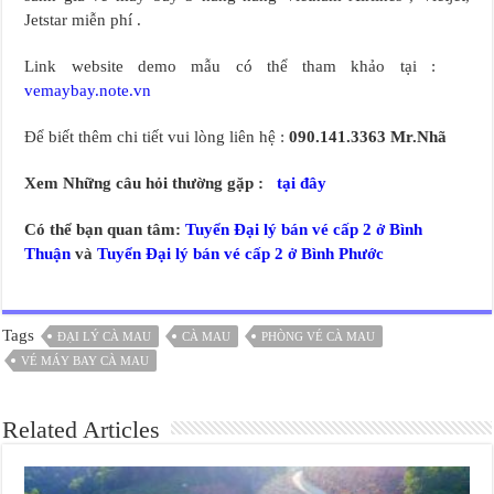
Jetstar miễn phí .
Link website demo mẫu có thể tham khảo tại :
vemaybay.note.vn
Để biết thêm chi tiết vui lòng liên hệ :
090.141.3363 Mr.Nhã
Xem Những câu hỏi thường gặp :
tại đây
Có thể bạn quan tâm:
Tuyển Đại lý bán vé cấp 2 ở Bình
Thuận
và
Tuyển Đại lý bán vé cấp 2 ở Bình Phước
Tags
ĐẠI LÝ CÀ MAU
CÀ MAU
PHÒNG VÉ CÀ MAU
VÉ MÁY BAY CÀ MAU
Related Articles