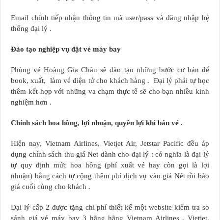
Email chính tiếp nhận thông tin mã user/pass và đăng nhập hệ
thống đại lý .
Đào tạo nghiệp vụ đặt vé máy bay
Phòng vé Hoàng Gia Châu sẽ đào tạo những bước cơ bản để
book, xuất, làm vé điện tử cho khách hàng . Đại lý phải tự học
thêm kết hợp với những va chạm thực tế sẽ cho bạn nhiều kinh
nghiệm hơn .
Chính sách hoa hồng, lợi nhuận, quyền lợi khi bán vé .
Hiện nay, Vietnam Airlines, Vietjet Air, Jetstar Pacific đều áp
dụng chính sách thu giá Net dành cho đại lý : có nghĩa là đại lý
tự quy định mức hoa hồng (phí xuất vé hay còn gọi là lợi
nhuận) bằng cách tự cộng thêm phí dịch vụ vào giá Nét rồi báo
giá cuối cùng cho khách .
Đại lý cấp 2 được tặng chi phí thiết kế một website kiểm tra so
sánh giá vé máy bay 3 hãng hãng Vietnam Airlines , Vietjet,