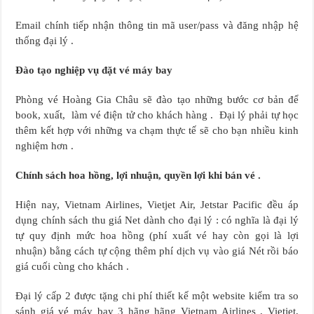
Email chính tiếp nhận thông tin mã user/pass và đăng nhập hệ
thống đại lý .
Đào tạo nghiệp vụ đặt vé máy bay
Phòng vé Hoàng Gia Châu sẽ đào tạo những bước cơ bản để
book, xuất, làm vé điện tử cho khách hàng . Đại lý phải tự học
thêm kết hợp với những va chạm thực tế sẽ cho bạn nhiều kinh
nghiệm hơn .
Chính sách hoa hồng, lợi nhuận, quyền lợi khi bán vé .
Hiện nay, Vietnam Airlines, Vietjet Air, Jetstar Pacific đều áp
dụng chính sách thu giá Net dành cho đại lý : có nghĩa là đại lý
tự quy định mức hoa hồng (phí xuất vé hay còn gọi là lợi
nhuận) bằng cách tự cộng thêm phí dịch vụ vào giá Nét rồi báo
giá cuối cùng cho khách .
Đại lý cấp 2 được tặng chi phí thiết kế một website kiểm tra so
sánh giá vé máy bay 3 hãng hãng Vietnam Airlines , Vietjet,