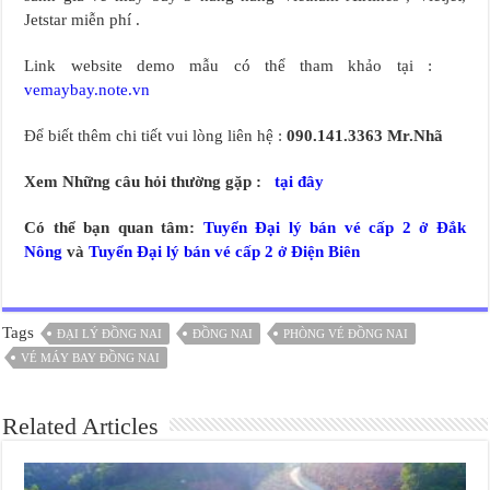
Jetstar miễn phí .
Link website demo mẫu có thể tham khảo tại :
vemaybay.note.vn
Để biết thêm chi tiết vui lòng liên hệ :
090.141.3363 Mr.Nhã
Xem Những câu hỏi thường gặp :
tại đây
Có thể bạn quan tâm:
Tuyển Đại lý bán vé cấp 2 ở Đắk
Nông
và
Tuyển Đại lý bán vé cấp 2 ở Điện Biên
Tags
ĐẠI LÝ ĐỒNG NAI
ĐỒNG NAI
PHÒNG VÉ ĐỒNG NAI
VÉ MÁY BAY ĐỒNG NAI
Related Articles