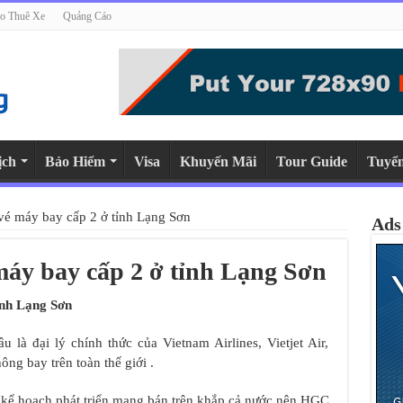
o Thuê Xe
Quảng Cáo
ịch
Bảo Hiểm
Visa
Khuyến Mãi
Tour Guide
Tuyể
vé máy bay cấp 2 ở tỉnh Lạng Sơn
Ads
máy bay cấp 2 ở tỉnh Lạng Sơn
ỉnh Lạng Sơn
là đại lý chính thức của Vietnam Airlines, Vietjet Air,
ông bay trên toàn thế giới .
kế hoạch phát triển mạng bán trên khắp cả nước nên HGC