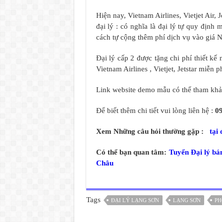
Hiện nay, Vietnam Airlines, Vietjet Air, 
đại lý : có nghĩa là đại lý tự quy định
cách tự cộng thêm phí dịch vụ vào giá N
Đại lý cấp 2 được tặng chi phí thiết k
Vietnam Airlines , Vietjet, Jetstar miễn ph
Link website demo mẫu có thể tham kh
Để biết thêm chi tiết vui lòng liên hệ :
0
Xem Những câu hỏi thường gặp :
tại 
Có thể bạn quan tâm:
Tuyển Đại lý bá
Châu
Tags
ĐẠI LÝ LẠNG SƠN
LẠNG SƠN
PH