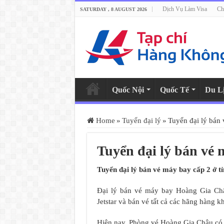
Dịch Vụ Làm Visa
Ch
SATURDAY , 8 AUGUST 2026
Quốc Nội
Quốc Tế
Du L
Home
»
Tuyển đại lý
»
Tuyển đại lý bán 
Tuyển đại lý bán vé 
Tuyển đại lý bán vé máy bay cấp 2 ở t
Đại lý bán vé máy bay Hoàng Gia Châu 
Jetstar và bán vé tất cả các hãng hàng kh
Hiện nay, Phòng vé Hoàng Gia Châu có 