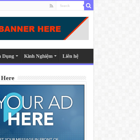
n Dụng
Kinh Nghiệm
Liên hệ
 Here