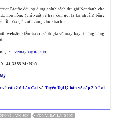
Jetstar Pacific đều áp dụng chính sách thu giá Net dành cho
 mức hoa hồng (phí xuất vé hay còn gọi là lợi nhuận) bằng
ét rồi báo giá cuối cùng cho khách .
ế một website kiểm tra so sánh giá vé máy bay 3 hãng hãng
í .
ảo tại :
vemaybay.note.vn
90.141.3363 Mr.Nhã
đây
n vé cấp 2 ở Lào Cai
và
Tuyển Đại lý bán vé cấp 2 ở Lai
ÒNG VÉ LẠNG SƠN
VÉ MÁY BAY LẠNG SƠN