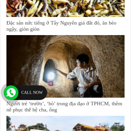
Đặc sản nức tiếng ở Tây Nguyên giá đắt đỏ, ăn béo
ngậy, giòn giòn
CALL NOW
Người trẻ ‘trườn’, ‘bò’ trong địa đạo ở TPHCM, thêm
nể phục thế hệ cha, ông