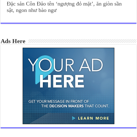
Đặc sản Côn Đảo tên ‘ngượng đỏ mặt’, ăn giòn sần
sật, ngon như bào ngư
Ads Here