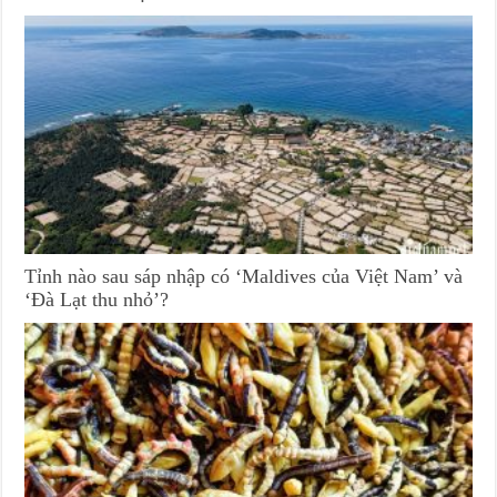
Tỉnh nào sau sáp nhập có ‘Maldives của Việt Nam’ và
‘Đà Lạt thu nhỏ’?