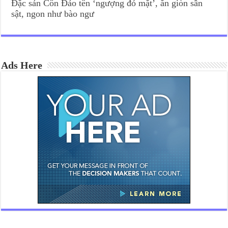
Đặc sản Côn Đảo tên ‘ngượng đỏ mặt’, ăn giòn sần
sật, ngon như bào ngư
Ads Here