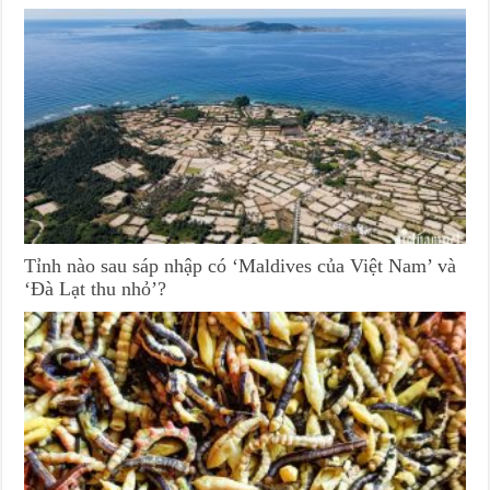
Tỉnh nào sau sáp nhập có ‘Maldives của Việt Nam’ và
‘Đà Lạt thu nhỏ’?