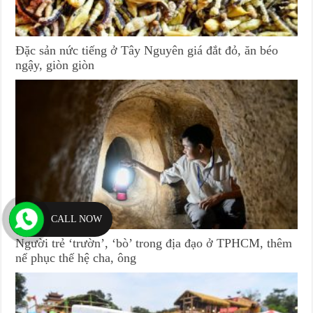
Đặc sản nức tiếng ở Tây Nguyên giá đắt đỏ, ăn béo
ngậy, giòn giòn
CALL NOW
Người trẻ ‘trườn’, ‘bò’ trong địa đạo ở TPHCM, thêm
nể phục thế hệ cha, ông