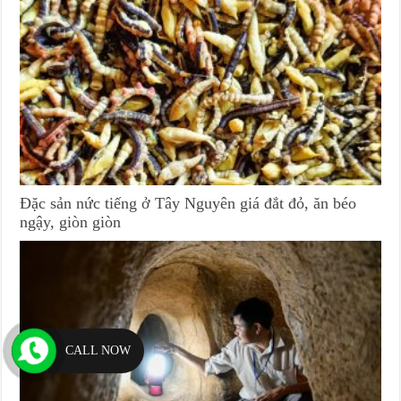
Đặc sản nức tiếng ở Tây Nguyên giá đắt đỏ, ăn béo
ngậy, giòn giòn
CALL NOW