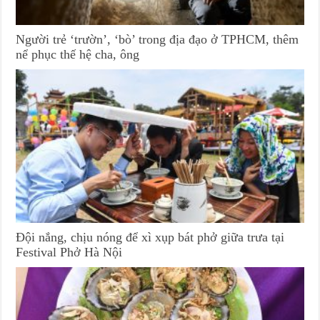
Người trẻ ‘trườn’, ‘bò’ trong địa đạo ở TPHCM, thêm
nể phục thế hệ cha, ông
Đội nắng, chịu nóng để xì xụp bát phở giữa trưa tại
Festival Phở Hà Nội