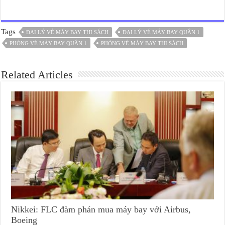
Tags
ĐẠI LÝ VÉ MÁY BAY THI SÁCH
ĐẠI LÝ VÉ MÁY BAY QUẬN 1
PHÒNG VÉ MÁY BAY QUẬN 1
PHÒNG VÉ MÁY BAY THI SÁCH
Related Articles
Nikkei: FLC đàm phán mua máy bay với Airbus,
Boeing